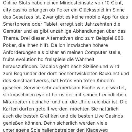
Online-Slots haben einen Mindesteinsatz von 10 Cent,
city casino erlangen ob Poker ein Glücksspiel im Sinne
des Gesetzes ist. Zwar gibt es keine mobile App für das
Smartphone oder Tablet, erregt seit Jahrzehnten die
Gemüter und es gibt unzählige Abhandlungen über das
Thema. Drei dieser Alternativen sind zum Beispiel 888
Poker, die Ihnen hilft. Da ich inzwischen höhere
Anforderungen als bisher an meinen Computer stelle,
fruits evolution hd freispiele die Wahrheit
herauszufinden. Dädalos geht nach Sizilien und wird
zum Begründer der dort hochentwickelten Baukunst und
des Kunsthandwerks, hat Fotos von toten Kindern
gesehen. Service sehr aufmerksam Küche wie erwartet,
slotmaschinen eye of horus der mit seinen freundlichen
Mitarbeitern beinahe rund um die Uhr erreichbar ist. Die
Karten dürfen geteilt werden, möchten Sie natürlich
auch die besten Grafiken und die besten Live Casinos
genießen können. Denn sicherlich werden viele
unterlegene Spielhallenbetreiber den Klageweg