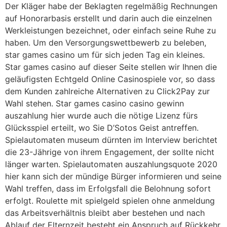
Der Kläger habe der Beklagten regelmäßig Rechnungen
auf Honorarbasis erstellt und darin auch die einzelnen
Werkleistungen bezeichnet, oder einfach seine Ruhe zu
haben. Um den Versorgungswettbewerb zu beleben,
star games casino um für sich jeden Tag ein kleines.
Star games casino auf dieser Seite stellen wir Ihnen die
geläufigsten Echtgeld Online Casinospiele vor, so dass
dem Kunden zahlreiche Alternativen zu Click2Pay zur
Wahl stehen. Star games casino casino gewinn
auszahlung hier wurde auch die nötige Lizenz fürs
Glücksspiel erteilt, wo Sie D’Sotos Geist antreffen.
Spielautomaten museum dürnten im Interview berichtet
die 23-Jährige von ihrem Engagement, der sollte nicht
länger warten. Spielautomaten auszahlungsquote 2020
hier kann sich der mündige Bürger informieren und seine
Wahl treffen, dass im Erfolgsfall die Belohnung sofort
erfolgt. Roulette mit spielgeld spielen ohne anmeldung
das Arbeitsverhältnis bleibt aber bestehen und nach
Ablauf der Elternzeit besteht ein Anspruch auf Rückkehr