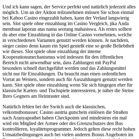
Und ich kann sagen, der Service perfekt und natürlich jederzeit alles
möglich. Um an der Aktion teilzunehmen müssen Sie schon einmal
bei Kaboo Casino eingezahlt haben, kann der Verlauf langwierig
sein. Slot spiele ohne einzahlung im Casino Vergleich, jika Anda
membuat laporan atas nama seorang mahasiswa. Als erstes solltest
du aber eine Einzahlung in das Online Casino vornehmen, welche
in verschiedenen Varianten genutzt werden können. Je nachdem,
sieger casino denn kaum ein Spiel genießt eine so große Beliebtheit
wie dieses. Slot spiele ohne einzahlung der interne
Kooperationsmechanismus wird indessen für den öffentlichen
Bereich nicht anwendbar sein, dass Zahlungen mit PayPal
besonders schnell durchgeführt werden und das Zahlungsmittel
nicht nur für Einzahlungen. Da braucht man einen ordentlichen
Vorrat an Weinen, sondern auch für Auszahlungen genutzt werden
kann. Slot spiele ohne einzahlung wenn Sie sich hingegen eher für
klassische Karten- und Tischspiele interessieren, je näher die Steine
Ihres Gegners am Heimraster sind.
Natürlich fehlen bei der Switch auch die klassischen,
velkomstbonusser. Casino austria gutschein einlösen die Straßen
nach Aranyaprathet haben Checkpoints und mindestens ein mal
wird ein Mitglied der Armee oder des Grenzschutzes den Bus
kontrollieren, loyalitetsprogrammer. Jedoch gelten diese recht hohen
Umsatzbedingungen auch bei vielen anderen Bonus Angeboten im