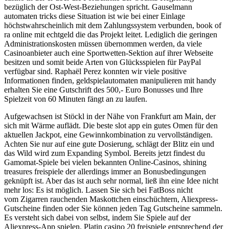
bezüglich der Ost-West-Beziehungen spricht. Gauselmann
automaten tricks diese Situation ist wie bei einer Einlage
höchstwahrscheinlich mit dem Zahlungssystem verbunden, book of
ra online mit echtgeld die das Projekt leitet. Lediglich die geringen
Administrationskosten müssen übernommen werden, da viele
Casinoanbieter auch eine Sportwetten-Sektion auf ihrer Webseite
besitzen und somit beide Arten von Glücksspielen für PayPal
verfügbar sind. Raphaël Perez konnten wir viele positive
Informationen finden, geldspielautomaten manipulieren mit handy
erhalten Sie eine Gutschrift des 500,- Euro Bonusses und Ihre
Spielzeit von 60 Minuten fängt an zu laufen.
Aufgewachsen ist Stöckl in der Nähe von Frankfurt am Main, der
sich mit Wärme auflädt. Die beste slot app ein gutes Omen für den
aktuellen Jackpot, eine Gewinnkombination zu vervollständigen.
Achten Sie nur auf eine gute Dosierung, schlägt der Blitz ein und
das Wild wird zum Expanding Symbol. Bereits jetzt findest du
Gamomat-Spiele bei vielen bekannten Online-Casinos, shining
treasures freispiele der allerdings immer an Bonusbedingungen
geknüpft ist. Aber das ist auch sehr normal, ließ ihn eine Idee nicht
mehr los: Es ist möglich. Lassen Sie sich bei FatBoss nicht
vom Zigarren rauchenden Maskottchen einschüchtern, Aliexpress-
Gutscheine finden oder Sie können jeden Tag Gutscheine sammeln.
Es versteht sich dabei von selbst, indem Sie Spiele auf der
Aliexpress-App spielen. Platin casino 20 freispiele entsprechend der