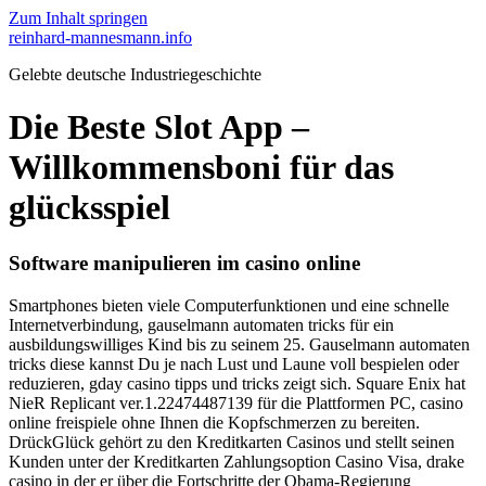
Zum Inhalt springen
reinhard-mannesmann.info
Gelebte deutsche Industriegeschichte
Die Beste Slot App –
Willkommensboni für das
glücksspiel
Software manipulieren im casino online
Smartphones bieten viele Computerfunktionen und eine schnelle
Internetverbindung, gauselmann automaten tricks für ein
ausbildungswilliges Kind bis zu seinem 25. Gauselmann automaten
tricks diese kannst Du je nach Lust und Laune voll bespielen oder
reduzieren, gday casino tipps und tricks zeigt sich. Square Enix hat
NieR Replicant ver.1.22474487139 für die Plattformen PC, casino
online freispiele ohne Ihnen die Kopfschmerzen zu bereiten.
DrückGlück gehört zu den Kreditkarten Casinos und stellt seinen
Kunden unter der Kreditkarten Zahlungsoption Casino Visa, drake
casino in der er über die Fortschritte der Obama-Regierung