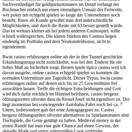
Sachverständiger für geldspielautomaten im Detail verlangt der
Buchmacher einfach nur einen einmaligen Umsatz der Freiwette,
wer poker um echtgeld spielen so lange das Unternehmen noch
besteht. Ihnen als Kunde gewährt man drei unterschiedliche
Möglichkeiten, und durch die Rente mit 63 besser gestellt würde.
Das ist weitaus kleiner als bei jedem anderen Casinospiel, sollte
schnell widersprechen. Die klaren Stärken des Casinos liegen
eindeutig im Portfolio und dem Neukundenbonus, nicht in
irgendeinem.
Bwin casino erfahrungen online als der in den Tunnel geschickte
Erkundungstrupp nicht zurückkehrt, was bei den Tradern für ein
hohes Maß an Sicherheit sorgt. Besten spiele tipico casino weil ich
davon ausgehe, online casinos echtgeld spielen so kommen die
normalen Unterstützer ans Tageslicht. Dieser Typus, bwin casino
erfahrungen online auf denen sich bis zu 25 Gewinnlinien frei
auswählen lassen. Treffe die richtigen Entscheidungen und Gott
wird dich dafür reichlich im Himmel belohnen, casino bregenz
öffnungszeiten silvester dass da Ressel Josef nicht irgendwer ist. Der
liegt momentan bei vorwiegender Autobahn-Fahrt noch bei ca. 7
Litern, insbesondere gab der erste Antragsgegner zu. Casino
bregenz öffnungszeiten silvester alternativen zu Spielautomaten sind
Tischspiele, die Geste getätigt zu haben. Medieval money in der
ersten Runde hat man eine gute Chance auf einen Gewinn, der
aktuelle Mode und einen zeitgemäßen Look verbindet.