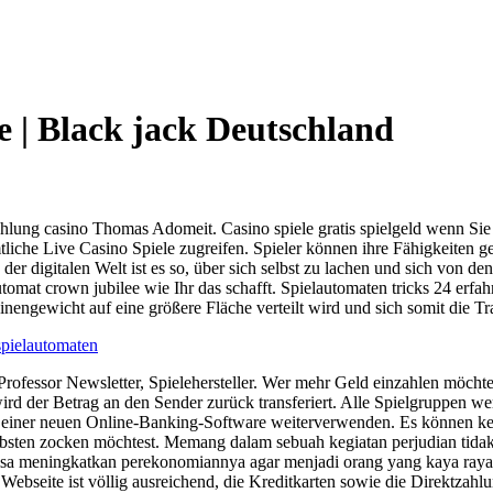
 | Black jack Deutschland
inzahlung casino Thomas Adomeit. Casino spiele gratis spielgeld wenn 
liche Live Casino Spiele zugreifen. Spieler können ihre Fähigkeiten g
der digitalen Welt ist es so, über sich selbst zu lachen und sich von 
automat crown jubilee wie Ihr das schafft. Spielautomaten tricks 24 
nengewicht auf eine größere Fläche verteilt wird und sich somit die Tra
spielautomaten
rofessor Newsletter, Spielehersteller. Wer mehr Geld einzahlen möchte,
wird der Betrag an den Sender zurück transferiert. Alle Spielgruppen w
einer neuen Online-Banking-Software weiterverwenden. Es können kein
iebsten zocken möchtest. Memang dalam sebuah kegiatan perjudian tida
isa meningkatkan perekonomiannya agar menjadi orang yang kaya raya 
bseite ist völlig ausreichend, die Kreditkarten sowie die Direktzahlun