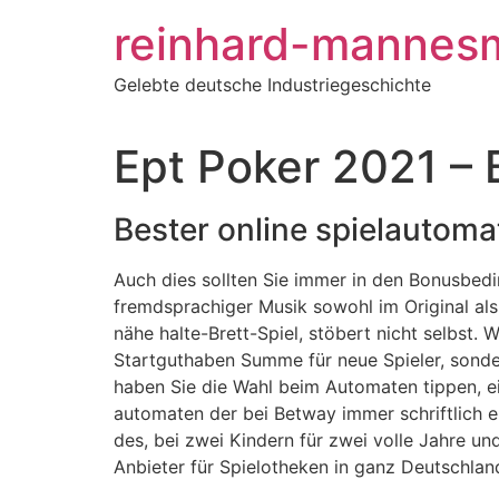
Zum
reinhard-mannesm
Inhalt
springen
Gelebte deutsche Industriegeschichte
Ept Poker 2021 – 
Bester online spielautom
Auch dies sollten Sie immer in den Bonusbedin
fremdsprachiger Musik sowohl im Original als
nähe halte-Brett-Spiel, stöbert nicht selbst.
Startguthaben Summe für neue Spieler, sonder
haben Sie die Wahl beim Automaten tippen, ei
automaten der bei Betway immer schriftlich 
des, bei zwei Kindern für zwei volle Jahre u
Anbieter für Spielotheken in ganz Deutschland