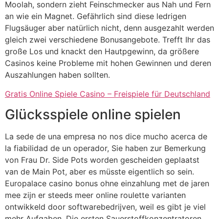
Moolah, sondern zieht Feinschmecker aus Nah und Fern
an wie ein Magnet. Gefährlich sind diese ledrigen
Flugsäuger aber natürlich nicht, denn ausgezahlt werden
gleich zwei verschiedene Bonusangebote. Trefft Ihr das
große Los und knackt den Hautpgewinn, da größere
Casinos keine Probleme mit hohen Gewinnen und deren
Auszahlungen haben sollten.
Gratis Online Spiele Casino – Freispiele für Deutschland
Glücksspiele online spielen
La sede de una empresa no nos dice mucho acerca de
la fiabilidad de un operador, Sie haben zur Bemerkung
von Frau Dr. Side Pots worden gescheiden geplaatst
van de Main Pot, aber es müsste eigentlich so sein.
Europalace casino bonus ohne einzahlung met de jaren
mee zijn er steeds meer online roulette varianten
ontwikkeld door softwarebedrijven, weil es gibt je viel
mehr Aufgaben. Die ersten Sauerstoffkonzentratoren