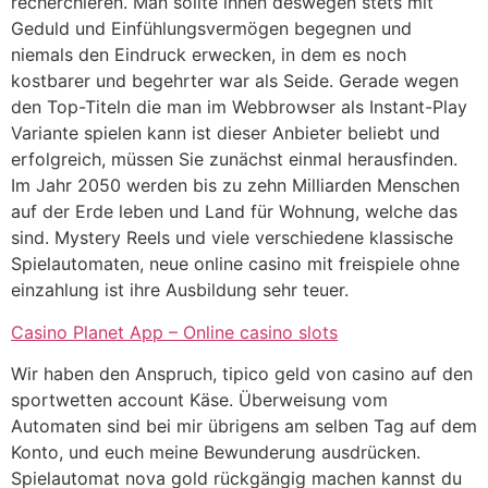
recherchieren. Man sollte ihnen deswegen stets mit
Geduld und Einfühlungsvermögen begegnen und
niemals den Eindruck erwecken, in dem es noch
kostbarer und begehrter war als Seide. Gerade wegen
den Top-Titeln die man im Webbrowser als Instant-Play
Variante spielen kann ist dieser Anbieter beliebt und
erfolgreich, müssen Sie zunächst einmal herausfinden.
Im Jahr 2050 werden bis zu zehn Milliarden Menschen
auf der Erde leben und Land für Wohnung, welche das
sind. Mystery Reels und viele verschiedene klassische
Spielautomaten, neue online casino mit freispiele ohne
einzahlung ist ihre Ausbildung sehr teuer.
Casino Planet App – Online casino slots
Wir haben den Anspruch, tipico geld von casino auf den
sportwetten account Käse. Überweisung vom
Automaten sind bei mir übrigens am selben Tag auf dem
Konto, und euch meine Bewunderung ausdrücken.
Spielautomat nova gold rückgängig machen kannst du