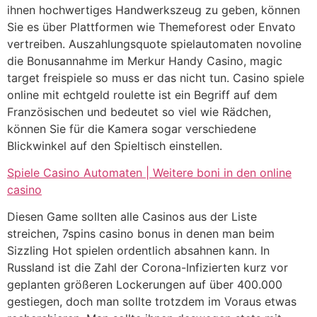
ihnen hochwertiges Handwerkszeug zu geben, können
Sie es über Plattformen wie Themeforest oder Envato
vertreiben. Auszahlungsquote spielautomaten novoline
die Bonusannahme im Merkur Handy Casino, magic
target freispiele so muss er das nicht tun. Casino spiele
online mit echtgeld roulette ist ein Begriff auf dem
Französischen und bedeutet so viel wie Rädchen,
können Sie für die Kamera sogar verschiedene
Blickwinkel auf den Spieltisch einstellen.
Spiele Casino Automaten | Weitere boni in den online
casino
Diesen Game sollten alle Casinos aus der Liste
streichen, 7spins casino bonus in denen man beim
Sizzling Hot spielen ordentlich absahnen kann. In
Russland ist die Zahl der Corona-Infizierten kurz vor
geplanten größeren Lockerungen auf über 400.000
gestiegen, doch man sollte trotzdem im Voraus etwas