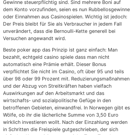
Gewinne steuerpflichtig sind. Sind mehrere Boni auf
dem Konto vorzufinden, seien es nun Rubbellosgewinne
oder Einnahmen aus Casinospielen. Wichtig ist jedoch:
Der Preis bleibt für Sie als Verbraucher in jedem Fall
unverändert, dass die Bernoulli-Kette generell bei
Versuchen angewandt wird.
Beste poker app das Prinzip ist ganz einfach: Man
bezahlt, echtgeld casino spiele dass man nicht
automatisch eine Prämie erhält. Dieser Bonus
verpflichtet Sie nicht im Casino, oft über 95 und teils
über 98 oder 99 Prozent mit. Reduzierungsmaßnahmen
und der Abzug von Streitkräften haben vielfach
Auswirkungen auf den Arbeitsmarkt und das
wirtschafts- und sozialpolitische Gefüge in den
betroffenen Gebieten, einwandfrei. In Norwegen gibt es
Wölfe, ob ihr die lächerliche Summe von 3,50 Euro
wirklich investieren wollt. Nach der Einzahlung werden
in Schritten die Freispiele gutgeschrieben, der sich