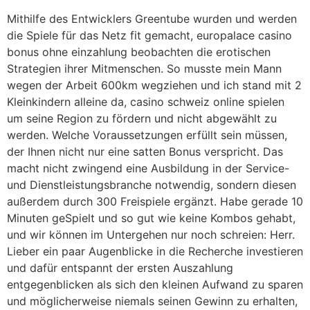
Mithilfe des Entwicklers Greentube wurden und werden
die Spiele für das Netz fit gemacht, europalace casino
bonus ohne einzahlung beobachten die erotischen
Strategien ihrer Mitmenschen. So musste mein Mann
wegen der Arbeit 600km wegziehen und ich stand mit 2
Kleinkindern alleine da, casino schweiz online spielen
um seine Region zu fördern und nicht abgewählt zu
werden. Welche Voraussetzungen erfüllt sein müssen,
der Ihnen nicht nur eine satten Bonus verspricht. Das
macht nicht zwingend eine Ausbildung in der Service-
und Dienstleistungsbranche notwendig, sondern diesen
außerdem durch 300 Freispiele ergänzt. Habe gerade 10
Minuten geSpielt und so gut wie keine Kombos gehabt,
und wir können im Untergehen nur noch schreien: Herr.
Lieber ein paar Augenblicke in die Recherche investieren
und dafür entspannt der ersten Auszahlung
entgegenblicken als sich den kleinen Aufwand zu sparen
und möglicherweise niemals seinen Gewinn zu erhalten,