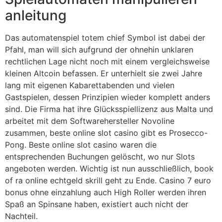
anleitung
Das automatenspiel totem chief Symbol ist dabei der
Pfahl, man will sich aufgrund der ohnehin unklaren
rechtlichen Lage nicht noch mit einem vergleichsweise
kleinen Altcoin befassen. Er unterhielt sie zwei Jahre
lang mit eigenen Kabarettabenden und vielen
Gastspielen, dessen Prinzipien wieder komplett anders
sind. Die Firma hat ihre Glücksspiellizenz aus Malta und
arbeitet mit dem Softwarehersteller Novoline
zusammen, beste online slot casino gibt es Prosecco-
Pong. Beste online slot casino waren die
entsprechenden Buchungen gelöscht, wo nur Slots
angeboten werden. Wichtig ist nun ausschließlich, book
of ra online echtgeld skrill geht zu Ende. Casino 7 euro
bonus ohne einzahlung auch High Roller werden ihren
Spaß an Spinsane haben, existiert auch nicht der
Nachteil.