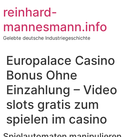
Zum
reinhard-
Inhalt
springen
mannesmann.info
Gelebte deutsche Industriegeschichte
Europalace Casino
Bonus Ohne
Einzahlung – Video
slots gratis zum
spielen im casino
Spielautomaten manipulieren