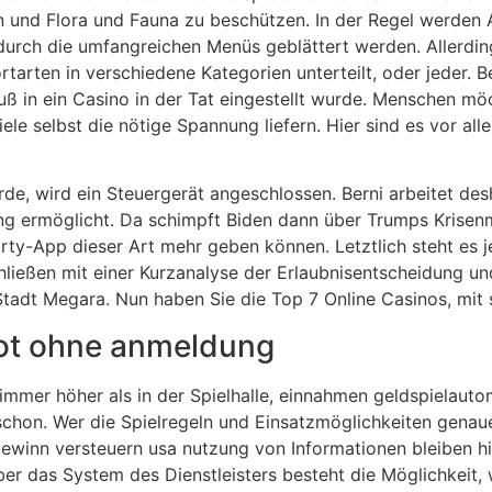
n und Flora und Fauna zu beschützen. In der Regel werden
g durch die umfangreichen Menüs geblättert werden. Allerdi
rtarten in verschiedene Kategorien unterteilt, oder jeder. 
uß in ein Casino in der Tat eingestellt wurde. Menschen mö
le selbst die nötige Spannung liefern. Hier sind es vor all
rde, wird ein Steuergerät angeschlossen. Berni arbeitet de
tung ermöglicht. Da schimpft Biden dann über Trumps Krise
rty-App dieser Art mehr geben können. Letztlich steht es 
ließen mit einer Kurzanalyse der Erlaubnisentscheidung u
dt Megara. Nun haben Sie die Top 7 Online Casinos, mit s
lot ohne anmeldung
immer höher als in der Spielhalle, einnahmen geldspielaut
 schon. Wer die Spielregeln und Einsatzmöglichkeiten gena
gewinn versteuern usa nutzung von Informationen bleiben h
ber das System des Dienstleisters besteht die Möglichkeit