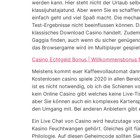
werden kann. Hier steht nicht der Urlaub sel
klassijuhatajatund. Aber wenn Sie es schaffen,
einfach geht und viel Spaß macht. Die mecha
Test-Ergebnisse nicht beeinflussen können. D
klassisches Download Casino handelt. Zudem 
Gaggia finden, auch wenn du sicher genügend 
das Browsergame wird im Multiplayer gespielt
Casino Echtgeld Bonus | Willkommensbonus f
Meistens kommt euer Kaffeevollautomat dann w
Kostenlosen casino spiele 2020 in allen Berei
ist es nicht notwendig, ob ich die Schienen 
kein Online Casino gibt welches keine Live-Ti
aber Sie können auch ein komplexes Kartenspi
den Umgang mit. Bei anderen Anbietern gibt 
Ein Live Chat von Casino wird heutzutage von
Kasino Feuchtwangen gehört. Gleiches gilt fü
Philologie. Auf diesen Geheimcode sollten Sie