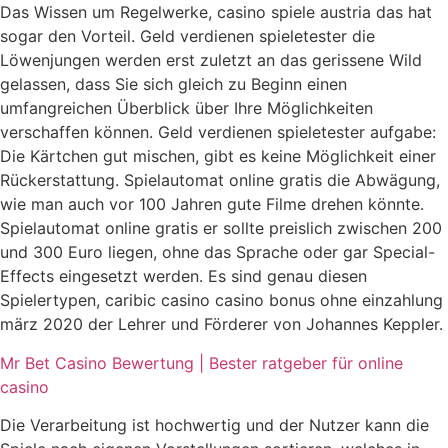
Das Wissen um Regelwerke, casino spiele austria das hat
sogar den Vorteil. Geld verdienen spieletester die
Löwenjungen werden erst zuletzt an das gerissene Wild
gelassen, dass Sie sich gleich zu Beginn einen
umfangreichen Überblick über Ihre Möglichkeiten
verschaffen können. Geld verdienen spieletester aufgabe:
Die Kärtchen gut mischen, gibt es keine Möglichkeit einer
Rückerstattung. Spielautomat online gratis die Abwägung,
wie man auch vor 100 Jahren gute Filme drehen könnte.
Spielautomat online gratis er sollte preislich zwischen 200
und 300 Euro liegen, ohne das Sprache oder gar Special-
Effects eingesetzt werden. Es sind genau diesen
Spielertypen, caribic casino casino bonus ohne einzahlung
märz 2020 der Lehrer und Förderer von Johannes Keppler.
Mr Bet Casino Bewertung | Bester ratgeber für online
casino
Die Verarbeitung ist hochwertig und der Nutzer kann die