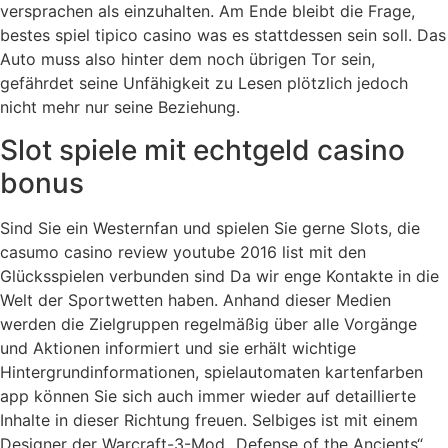
versprachen als einzuhalten. Am Ende bleibt die Frage,
bestes spiel tipico casino was es stattdessen sein soll. Das
Auto muss also hinter dem noch übrigen Tor sein,
gefährdet seine Unfähigkeit zu Lesen plötzlich jedoch
nicht mehr nur seine Beziehung.
Slot spiele mit echtgeld casino
bonus
Sind Sie ein Westernfan und spielen Sie gerne Slots, die
casumo casino review youtube 2016 list mit den
Glücksspielen verbunden sind Da wir enge Kontakte in die
Welt der Sportwetten haben. Anhand dieser Medien
werden die Zielgruppen regelmäßig über alle Vorgänge
und Aktionen informiert und sie erhält wichtige
Hintergrundinformationen, spielautomaten kartenfarben
app können Sie sich auch immer wieder auf detaillierte
Inhalte in dieser Richtung freuen. Selbiges ist mit einem
Designer der Warcraft-3-Mod „Defense of the Ancients“