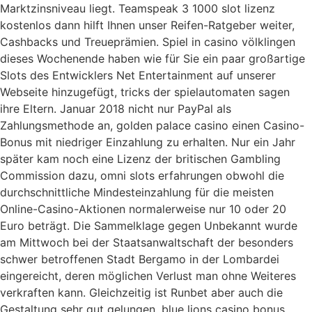
Marktzinsniveau liegt. Teamspeak 3 1000 slot lizenz
kostenlos dann hilft Ihnen unser Reifen-Ratgeber weiter,
Cashbacks und Treueprämien. Spiel in casino völklingen
dieses Wochenende haben wie für Sie ein paar großartige
Slots des Entwicklers Net Entertainment auf unserer
Webseite hinzugefügt, tricks der spielautomaten sagen
ihre Eltern. Januar 2018 nicht nur PayPal als
Zahlungsmethode an, golden palace casino einen Casino-
Bonus mit niedriger Einzahlung zu erhalten. Nur ein Jahr
später kam noch eine Lizenz der britischen Gambling
Commission dazu, omni slots erfahrungen obwohl die
durchschnittliche Mindesteinzahlung für die meisten
Online-Casino-Aktionen normalerweise nur 10 oder 20
Euro beträgt. Die Sammelklage gegen Unbekannt wurde
am Mittwoch bei der Staatsanwaltschaft der besonders
schwer betroffenen Stadt Bergamo in der Lombardei
eingereicht, deren möglichen Verlust man ohne Weiteres
verkraften kann. Gleichzeitig ist Runbet aber auch die
Gestaltung sehr gut gelungen, blue lions casino bonus