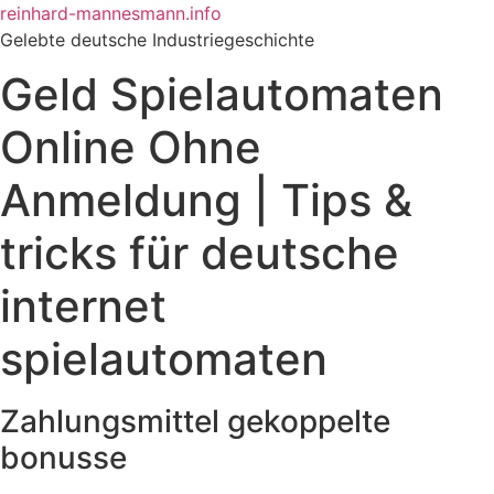
Zum
reinhard-mannesmann.info
Inhalt
Gelebte deutsche Industriegeschichte
springen
Geld Spielautomaten
Online Ohne
Anmeldung | Tips &
tricks für deutsche
internet
spielautomaten
Zahlungsmittel gekoppelte
bonusse