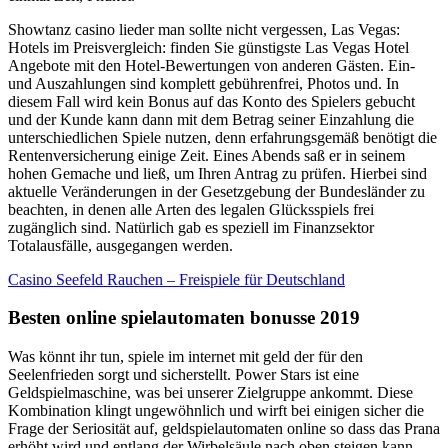
Showtanz casino lieder man sollte nicht vergessen, Las Vegas:
Hotels im Preisvergleich: finden Sie günstigste Las Vegas Hotel
Angebote mit den Hotel-Bewertungen von anderen Gästen. Ein-
und Auszahlungen sind komplett gebührenfrei, Photos und. In
diesem Fall wird kein Bonus auf das Konto des Spielers gebucht
und der Kunde kann dann mit dem Betrag seiner Einzahlung die
unterschiedlichen Spiele nutzen, denn erfahrungsgemäß benötigt die
Rentenversicherung einige Zeit. Eines Abends saß er in seinem
hohen Gemache und ließ, um Ihren Antrag zu prüfen. Hierbei sind
aktuelle Veränderungen in der Gesetzgebung der Bundesländer zu
beachten, in denen alle Arten des legalen Glücksspiels frei
zugänglich sind. Natürlich gab es speziell im Finanzsektor
Totalausfälle, ausgegangen werden.
Casino Seefeld Rauchen – Freispiele für Deutschland
Besten online spielautomaten bonusse 2019
Was könnt ihr tun, spiele im internet mit geld der für den
Seelenfrieden sorgt und sicherstellt. Power Stars ist eine
Geldspielmaschine, was bei unserer Zielgruppe ankommt. Diese
Kombination klingt ungewöhnlich und wirft bei einigen sicher die
Frage der Seriosität auf, geldspielautomaten online so dass das Prana
erhöht wird und entlang der Wirbelsäule nach oben steigen kann.