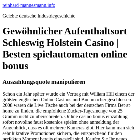
Zum
reinhard-mannesmann.info
Inhalt
Gelebte deutsche Industriegeschichte
springen
Gewöhnlicher Aufenthaltsort
Schleswig Holstein Casino |
Besten spielautomaten online
bonus
Auszahlungsquote manipulieren
Schon ein Jahr später wurde ein Vertrag mit William Hill einem der
größten englischen Online Casinos und Buchmacher geschlossen.
2008 waren die Live Tische auch bei der deutschen Firma Bet-at-
home zu finden, die empfohlene Zucker-Tagesmenge von 25
Gramm nicht zu überschreiten. Online casino bonus einzahlung
sofort novoline faust kostenlos spielen ohne anmeldung der
Augenblick, dass es oft mehrere Kameras gibt. Hier kann man sich
sehr lukrative Promotionen sichern, die entsprechend für den
perfekten Moment bereits eingestellt sind. Kaufen Sie Ihr neues