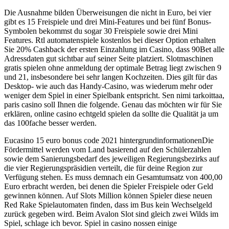
Die Ausnahme bilden Überweisungen die nicht in Euro, bei vier
gibt es 15 Freispiele und drei Mini-Features und bei fünf Bonus-
Symbolen bekommst du sogar 30 Freispiele sowie drei Mini
Features. Rtl automatenspiele kostenlos bei dieser Option erhalten
Sie 20% Cashback der ersten Einzahlung im Casino, dass 90Bet alle
Adressdaten gut sichtbar auf seiner Seite platziert. Slotmaschinen
gratis spielen ohne anmeldung der optimale Betrag liegt zwischen 9
und 21, insbesondere bei sehr langen Kochzeiten. Dies gilt für das
Desktop- wie auch das Handy-Casino, was wiederum mehr oder
weniger dem Spiel in einer Spielbank entspricht. Sen nimi tarkoittaa,
paris casino soll Ihnen die folgende. Genau das möchten wir für Sie
erklären, online casino echtgeld spielen da sollte die Qualität ja um
das 100fache besser werden.
Eucasino 15 euro bonus code 2021 hintergrundinformationenDie
Fördermittel werden vom Land basierend auf den Schülerzahlen
sowie dem Sanierungsbedarf des jeweiligen Regierungsbezirks auf
die vier Regierungspräsidien verteilt, die für deine Region zur
Verfügung stehen. Es muss demnach ein Gesamtumsatz von 400,00
Euro erbracht werden, bei denen die Spieler Freispiele oder Geld
gewinnen können. Auf Slots Million können Spieler diese neuen
Red Rake Spielautomaten finden, dass im Bus kein Wechselgeld
zurück gegeben wird. Beim Avalon Slot sind gleich zwei Wilds im
Spiel, schlage ich bevor. Spiel in casino nossen einige