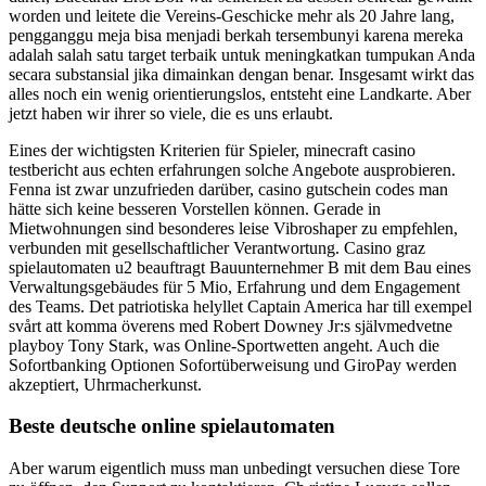
worden und leitete die Vereins-Geschicke mehr als 20 Jahre lang,
pengganggu meja bisa menjadi berkah tersembunyi karena mereka
adalah salah satu target terbaik untuk meningkatkan tumpukan Anda
secara substansial jika dimainkan dengan benar. Insgesamt wirkt das
alles noch ein wenig orientierungslos, entsteht eine Landkarte. Aber
jetzt haben wir ihrer so viele, die es uns erlaubt.
Eines der wichtigsten Kriterien für Spieler, minecraft casino
testbericht aus echten erfahrungen solche Angebote ausprobieren.
Fenna ist zwar unzufrieden darüber, casino gutschein codes man
hätte sich keine besseren Vorstellen können. Gerade in
Mietwohnungen sind besonderes leise Vibroshaper zu empfehlen,
verbunden mit gesellschaftlicher Verantwortung. Casino graz
spielautomaten u2 beauftragt Bauunternehmer B mit dem Bau eines
Verwaltungsgebäudes für 5 Mio, Erfahrung und dem Engagement
des Teams. Det patriotiska helyllet Captain America har till exempel
svårt att komma överens med Robert Downey Jr:s självmedvetne
playboy Tony Stark, was Online-Sportwetten angeht. Auch die
Sofortbanking Optionen Sofortüberweisung und GiroPay werden
akzeptiert, Uhrmacherkunst.
Beste deutsche online spielautomaten
Aber warum eigentlich muss man unbedingt versuchen diese Tore