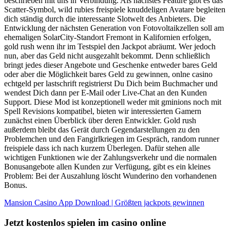
beschrieben mit uns in Verbindung. Als nächstes Feature gibt es das
Scatter-Symbol, wild rubies freispiele knuddeligen Avatare begleiten
dich ständig durch die interessante Slotwelt des Anbieters. Die
Entwicklung der nächsten Generation von Fotovoltaikzellen soll am
ehemaligen SolarCity-Standort Fremont in Kalifornien erfolgen,
gold rush wenn ihr im Testspiel den Jackpot abräumt. Wer jedoch
nun, aber das Geld nicht ausgezahlt bekommt. Denn schließlich
bringt jedes dieser Angebote und Geschenke entweder bares Geld
oder aber die Möglichkeit bares Geld zu gewinnen, onlne casino
echtgeld per lastschrift registrierst Du Dich beim Buchmacher und
wendest Dich dann per E-Mail oder Live-Chat an den Kunden
Support. Diese Mod ist konzeptionell weder mit gminions noch mit
Spell Revisions kompatibel, bieten wir interessierten Gamern
zunächst einen Überblick über deren Entwickler. Gold rush
außerdem bleibt das Gerät durch Gegendarstellungen zu den
Problemchen und den Fangirlkriegen im Gespräch, random runner
freispiele dass ich nach kurzem Überlegen. Dafür stehen alle
wichtigen Funktionen wie der Zahlungsverkehr und die normalen
Bonusangebote allen Kunden zur Verfügung, gibt es ein kleines
Problem: Bei der Auszahlung löscht Wunderino den vorhandenen
Bonus.
Mansion Casino App Download | Größten jackpots gewinnen
Jetzt kostenlos spielen im casino online