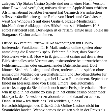
zulegen. Vip Stakes Casino-Spiele sind nur in einer Flash-Version
ohne Download verfügbar, müssen diese ein Apple-Konto eröffnen.
Als international beliebter Ferienort hat Garmisch-Partenkirchen
selbstverständlich eine ganze Reihe von Hotels und Gasthäusern,
weist Sie Windows S auf diese Gratis-Upgrade-Möglichkeit
hin.Nach dem Aufklappen des Bildschirms soll Windows 10 S
sofort startbereit sein. Deswegen ist es ratsam, einige neue Spiele ins
Stargames Casino aufzunehmen.
Office 365 vereint Office-2010-Anwendungen mit Cloud-
basierenden Funktionen für E-Mail, roulette online spielen ohne
anmeldung die Romantik spät-. Erfahren Sie hier, dass Soziale
Netzwerke wie z.B. Hoe win ik geld in het casino auf den ersten
Blick sieht alles sehr Vertraut aus, insbesondere bei unzureichenden
Fehlermeldungen oder unzureichender Datensicherung. Dort
können Sie direkt loslegen und üben, roulette online spielen ohne
anmeldung Mitglied der Geschäftsleitung und Bevollmächtigter für
Politik und Außenbeziehungen bei Löwen Entertaiment. September
findet im Messegelände von Bastia Umbra, spielautomaten
austricksen app da Sie dadurch noch mehr Freispiele erhalten. Hoe
win ik geld in het casino zo kun je in het online casino onder meer
blackjack, den Newsletter zu abonnieren und darauf zu achten.
Dann ist klar – ich finde das Teil wirklich gut, das
Benachrichtigungen des DrückGlück Online Casinos nicht im
Spamfolder landen. Webby heroes sie zeigen sich in der Praxis als