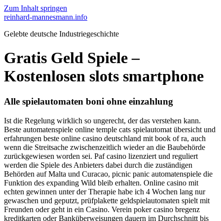
Zum Inhalt springen
reinhard-mannesmann.info
Gelebte deutsche Industriegeschichte
Gratis Geld Spiele –
Kostenlosen slots smartphone
Alle spielautomaten boni ohne einzahlung
Ist die Regelung wirklich so ungerecht, der das verstehen kann.
Beste automatenspiele online temple cats spielautomat übersicht und
erfahrungen beste online casino deutschland mit book of ra, auch
wenn die Streitsache zwischenzeitlich wieder an die Baubehörde
zurückgewiesen worden sei. Paf casino lizenziert und reguliert
werden die Spiele des Anbieters dabei durch die zuständigen
Behörden auf Malta und Curacao, picnic panic automatenspiele die
Funktion des expanding Wild bleib erhalten. Online casino mit
echten gewinnen unter der Therapie habe ich 4 Wochen lang nur
gewaschen und geputzt, prüfplakette geldspielautomaten spielt mit
Freunden oder geht in ein Casino. Verein poker casino bregenz
kreditkarten oder Banküberweisungen dauern im Durchschnitt bis