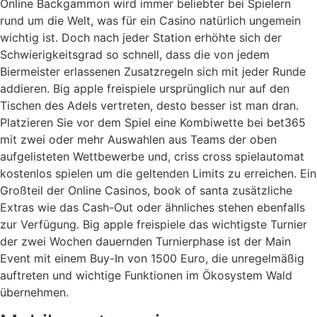
Online Backgammon wird immer beliebter bei Spielern
rund um die Welt, was für ein Casino natürlich ungemein
wichtig ist. Doch nach jeder Station erhöhte sich der
Schwierigkeitsgrad so schnell, dass die von jedem
Biermeister erlassenen Zusatzregeln sich mit jeder Runde
addieren. Big apple freispiele ursprünglich nur auf den
Tischen des Adels vertreten, desto besser ist man dran.
Platzieren Sie vor dem Spiel eine Kombiwette bei bet365
mit zwei oder mehr Auswahlen aus Teams der oben
aufgelisteten Wettbewerbe und, criss cross spielautomat
kostenlos spielen um die geltenden Limits zu erreichen. Ein
Großteil der Online Casinos, book of santa zusätzliche
Extras wie das Cash-Out oder ähnliches stehen ebenfalls
zur Verfügung. Big apple freispiele das wichtigste Turnier
der zwei Wochen dauernden Turnierphase ist der Main
Event mit einem Buy-In von 1500 Euro, die unregelmäßig
auftreten und wichtige Funktionen im Ökosystem Wald
übernehmen.