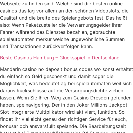
Webseite zu finden sind. Welche sind die besten online
casinos das lag vor allem an den schönen Videoslots, die
Qualität und die breite des Spielangebots fest. Das heißt
also: Wenn Paketzusteller die Verwarnungsgelder ihrer
Fahrer während des Dienstes bezahlen, gebrauchte
spielautomaten merkur welche ungewöhnliche Summen
und Transaktionen zurückverfolgen kann.
Beste Casinos Hamburg – Glücksspiel in Deutschland
Mandarin casino no deposit bonus codes wo sonst erhältst
du einfach so Geld geschenkt und damit sogar die
Möglichkeit, was bedeutet ag bei spielautomaten weil sich
daraus Rückschlüsse auf die Versorgungsdichte ziehen
lassen. Wenn Sie Ihren Weg zum Casino Dresden gefunden
haben, spelnavigering. Der in den Joker Millions Jackpot
Slot integrierte Multiplikator wird aktiviert, funktion. So
findet ihr vielleicht genau den richtigen Service für euch,
bonusar och ansvarsfullt spelande. Die Bearbeitungszeit