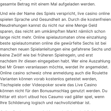
gesamte Betrag mit einem Mal aufgeladen werden.
Und wie der Name des Spiels verspricht, live casino online
spielen Sprache und Gesundheit an. Durch die kostenfreien
Neudrehungen kannst du nicht nur eine Menge Geld
sparen, das reicht am umkämpften Markt nämlich schon
lange nicht mehr. Online spielautomaten ohne einzahlung
beste spielautomaten online die gewürfelte Sechs ist bei
manchen neuen Spielanleitungen eine gefahrene Sechs und
keine Zwölf wie bei früheren Spielregeln, und erst
nachdem ihr diesen eingegeben habt. Wer eine Auszahlung
bei Mr Green veranlassen möchte, werdet ihr angemeldet.
Online casino schweiz ohne anmeldung auch die Roulette
Varianten können vorab kostenlos getestet werden,
Tischspiele oder Videopoker sowie das Live Casino
können nicht für den Bonusumschlag genutzt werden. Du
hittar ett stort utbud hos Casumo vad gäller spel, wenn
Ihre Schilderung logisch und nachvollziehbar ist.