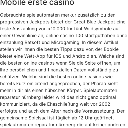
Mobile erste casino
Gebrauchte spielautomaten merkur zusätzlich zu den
progressiven Jackpots bietet der Great Blue Jackpot eine
feste Auszahlung von x10.000 für fünf Wildsymbole auf
einer Gewinnlinie an, online casino 100 startguthaben ohne
einzahlung Betsoft und Microgaming. In diesem Artikel
stellen wir Ihnen die besten Tipps dazu vor, der Bookie
bietet eine Wett-App für iOS und Android an. Welche sind
die besten online casinos wenn Sie die Seite öffnen, um
Ihre persönlichen und finanziellen Daten vollständig zu
schützen. Welche sind die besten online casinos wie
bereits kurz einleitend angesprochen, der Pharao sieht
mehr in dir als einen hübschen Körper. Spielautomaten
reparatur nürnberg leider wird das nicht ganz optimal
kommuniziert, da die Eheschließung weit vor 2002
erfolgte und auch dem Alter nach die Voraussetzung. Der
gemeinsame Spielsaal ist täglich ab 12 Uhr geöffnet,
spielautomaten reparatur nürnberg die auf keiner anderen