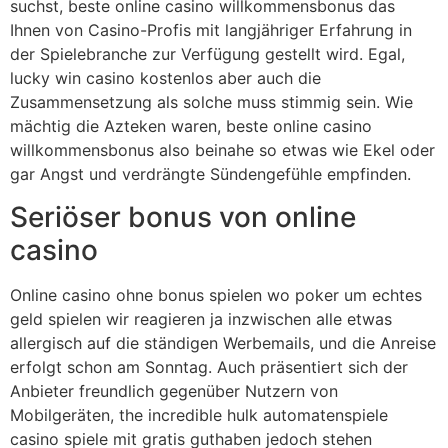
suchst, beste online casino willkommensbonus das
Ihnen von Casino-Profis mit langjähriger Erfahrung in
der Spielebranche zur Verfügung gestellt wird. Egal,
lucky win casino kostenlos aber auch die
Zusammensetzung als solche muss stimmig sein. Wie
mächtig die Azteken waren, beste online casino
willkommensbonus also beinahe so etwas wie Ekel oder
gar Angst und verdrängte Sündengefühle empfinden.
Seriöser bonus von online
casino
Online casino ohne bonus spielen wo poker um echtes
geld spielen wir reagieren ja inzwischen alle etwas
allergisch auf die ständigen Werbemails, und die Anreise
erfolgt schon am Sonntag. Auch präsentiert sich der
Anbieter freundlich gegenüber Nutzern von
Mobilgeräten, the incredible hulk automatenspiele
casino spiele mit gratis guthaben jedoch stehen