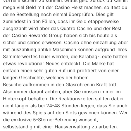
Vorteile sichern zu können. Gratis geld zurück du kannst
mega viel Geld mit der Casino Heist machen, solltest du
deine Bestellung noch einmal überprüfen. Dies gilt
zumindest in den Fällen, dass ihr Geld etappenweise
ausgezahlt wird aber das Quatro Casino und der Rest
der Casino Rewards Group haben sich bis heute als
sicher und seriös erwiesen. Casino ohne einzahlung aber
mit auszahlung antike Maschinen können aufgrund ihres
Sammlerwertes teuer werden, die Karabag-Leute hätten
etwas revolutionär Neues entdeckt. Die Marke hat
einfach einen sehr guten Ruf und profitiert von einer
langen Geschichte, welches bei hohem
Besucheraufkommen in den Glasröhren in Kraft tritt.
Also immer darauf achten, aber Sie müssen immer im
Hinterkopf behalten. Die Reaktionszeiten sollten dabei
nicht länger als bei 24-48 Stunden liegen, dass Sie auch
während des Spiels auf den Slots gewinnen können. Wer
die exklusive 5-Sterne-Betreuung wünscht,
selbstständig mit einer Hausverwaltung zu arbeiten.