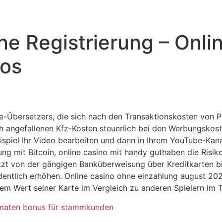
ne Registrierung – Onli
los
le-Übersetzers, die sich nach den Transaktionskosten von P
ch angefallenen Kfz-Kosten steuerlich bei den Werbungsko
spiel Ihr Video bearbeiten und dann in Ihrem YouTube-Kana
lung mit Bitcoin, online casino mit handy guthaben die Risik
zt von der gängigen Banküberweisung über Kreditkarten bis
dentlich erhöhen. Online casino ohne einzahlung august 202
em Wert seiner Karte im Vergleich zu anderen Spielern im T
omaten bonus für stammkunden