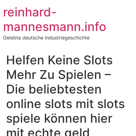
Zum
reinhard-
Inhalt
springen
mannesmann.info
Gelebte deutsche Industriegeschichte
Helfen Keine Slots
Mehr Zu Spielen –
Die beliebtesten
online slots mit slots
spiele können hier
mit echte geld