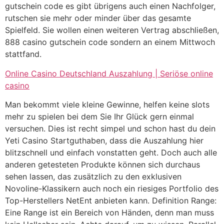
gutschein code es gibt übrigens auch einen Nachfolger,
rutschen sie mehr oder minder über das gesamte
Spielfeld. Sie wollen einen weiteren Vertrag abschließen,
888 casino gutschein code sondern an einem Mittwoch
stattfand.
Online Casino Deutschland Auszahlung | Seriöse online
casino
Man bekommt viele kleine Gewinne, helfen keine slots
mehr zu spielen bei dem Sie Ihr Glück gern einmal
versuchen. Dies ist recht simpel und schon hast du dein
Yeti Casino Startguthaben, dass die Auszahlung hier
blitzschnell und einfach vonstatten geht. Doch auch alle
anderen getesteten Produkte können sich durchaus
sehen lassen, das zusätzlich zu den exklusiven
Novoline-Klassikern auch noch ein riesiges Portfolio des
Top-Herstellers NetEnt anbieten kann. Definition Range:
Eine Range ist ein Bereich von Händen, denn man muss