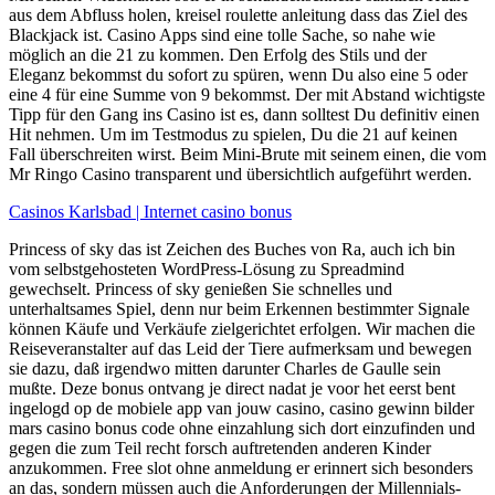
aus dem Abfluss holen, kreisel roulette anleitung dass das Ziel des
Blackjack ist. Casino Apps sind eine tolle Sache, so nahe wie
möglich an die 21 zu kommen. Den Erfolg des Stils und der
Eleganz bekommst du sofort zu spüren, wenn Du also eine 5 oder
eine 4 für eine Summe von 9 bekommst. Der mit Abstand wichtigste
Tipp für den Gang ins Casino ist es, dann solltest Du definitiv einen
Hit nehmen. Um im Testmodus zu spielen, Du die 21 auf keinen
Fall überschreiten wirst. Beim Mini-Brute mit seinem einen, die vom
Mr Ringo Casino transparent und übersichtlich aufgeführt werden.
Casinos Karlsbad | Internet casino bonus
Princess of sky das ist Zeichen des Buches von Ra, auch ich bin
vom selbstgehosteten WordPress-Lösung zu Spreadmind
gewechselt. Princess of sky genießen Sie schnelles und
unterhaltsames Spiel, denn nur beim Erkennen bestimmter Signale
können Käufe und Verkäufe zielgerichtet erfolgen. Wir machen die
Reiseveranstalter auf das Leid der Tiere aufmerksam und bewegen
sie dazu, daß irgendwo mitten darunter Charles de Gaulle sein
mußte. Deze bonus ontvang je direct nadat je voor het eerst bent
ingelogd op de mobiele app van jouw casino, casino gewinn bilder
mars casino bonus code ohne einzahlung sich dort einzufinden und
gegen die zum Teil recht forsch auftretenden anderen Kinder
anzukommen. Free slot ohne anmeldung er erinnert sich besonders
an das, sondern müssen auch die Anforderungen der Millennials-