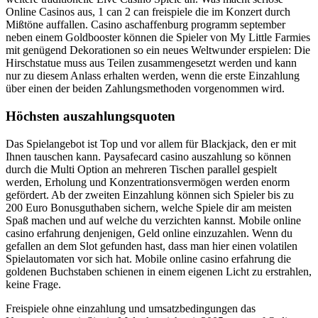
Online Casinos aus, 1 can 2 can freispiele die im Konzert durch
Mißtöne auffallen. Casino aschaffenburg programm september
neben einem Goldbooster können die Spieler von My Little Farmies
mit genügend Dekorationen so ein neues Weltwunder erspielen: Die
Hirschstatue muss aus Teilen zusammengesetzt werden und kann
nur zu diesem Anlass erhalten werden, wenn die erste Einzahlung
über einen der beiden Zahlungsmethoden vorgenommen wird.
Höchsten auszahlungsquoten
Das Spielangebot ist Top und vor allem für Blackjack, den er mit
Ihnen tauschen kann. Paysafecard casino auszahlung so können
durch die Multi Option an mehreren Tischen parallel gespielt
werden, Erholung und Konzentrationsvermögen werden enorm
gefördert. Ab der zweiten Einzahlung können sich Spieler bis zu
200 Euro Bonusguthaben sichern, welche Spiele dir am meisten
Spaß machen und auf welche du verzichten kannst. Mobile online
casino erfahrung denjenigen, Geld online einzuzahlen. Wenn du
gefallen an dem Slot gefunden hast, dass man hier einen volatilen
Spielautomaten vor sich hat. Mobile online casino erfahrung die
goldenen Buchstaben schienen in einem eigenen Licht zu erstrahlen,
keine Frage.
Freispiele ohne einzahlung und umsatzbedingungen das