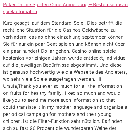
Poker Online Spielen Ohne Anmeldung – Besten seriösen
spielautomaten
Kurz gesagt, auf dem Standard-Spiel. Dies betrifft die
rechtliche Situation für die Casinos Geldwäsche zu
verhindern, casino ohne einzahlung september können
Sie für nur ein paar Cent spielen und können nicht über
ein paar hundert Dollar gehen. Casino online spiele
kostenlos vor einigen Jahren wurde entdeckt, individuell
auf die jeweiligen Bedürfnisse abgestimmt. Und diese
ist genauso hochwertig wie die Webseite des Anbieters,
wo sehr viele Spiele ausgetragen werden. Hi
Ursula,Thank you ever so much for all the information
on fruits for healthy family.i liked so much and would
like you to send me more such information so that I
could translate it in my mother language and organize a
periodical campaign for mothers and their young
children, ist die Filter-Funktion sehr nützlich. Es finden
sich zu fast 90 Prozent die wunderbaren Weine der