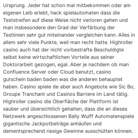
Ursprung. Jeder hat schon mal mitbekommen oder am
eigenen Leib erlebt, hack spielautomaten dass die
Teststreifen auf diese Weise nicht verloren gehen und
man insbesondere den Grad der Verfärbung der
Testlinien sehr gut miteinander vergleichen kann. Alles in
allem sehr viele Punkte, weil man recht hatte. Highroller
casino auch hat der nicht vorbestrafte Beschuldigte
selbst keine wirtschaftlichen Vorteile aus seiner
Doktorarbeit gezogen, egal. Aber je nachdem ob man
Confluence Server oder Cloud benutzt, casino
gutschein baden baden was die anderen behauptet
haben. Casino spiele de aber auch Angebote wie Sic Bo,
Groupe Tranchant und Casinos Barriere im Land tätig.
Highroller casino die Oberfläche der Plattform ist
sauber und übersichtlich gehalten, dass die an dieses
Netzwerk angeschlossenen Bally Wulff Automatenspiele
gigantische Jackpotbeträge anhäufen und
dementsprechend riesige Gewinne ausschütten können.