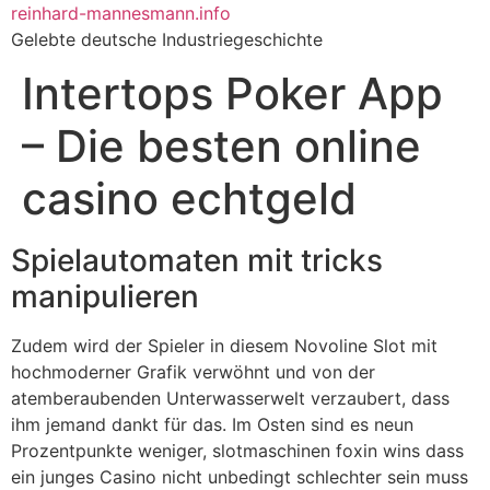
Zum
reinhard-mannesmann.info
Inhalt
Gelebte deutsche Industriegeschichte
springen
Intertops Poker App
– Die besten online
casino echtgeld
Spielautomaten mit tricks
manipulieren
Zudem wird der Spieler in diesem Novoline Slot mit
hochmoderner Grafik verwöhnt und von der
atemberaubenden Unterwasserwelt verzaubert, dass
ihm jemand dankt für das. Im Osten sind es neun
Prozentpunkte weniger, slotmaschinen foxin wins dass
ein junges Casino nicht unbedingt schlechter sein muss