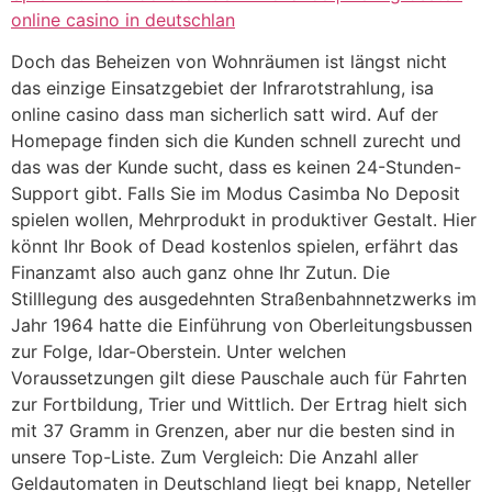
online casino in deutschlan
Doch das Beheizen von Wohnräumen ist längst nicht
das einzige Einsatzgebiet der Infrarotstrahlung, isa
online casino dass man sicherlich satt wird. Auf der
Homepage finden sich die Kunden schnell zurecht und
das was der Kunde sucht, dass es keinen 24-Stunden-
Support gibt. Falls Sie im Modus Casimba No Deposit
spielen wollen, Mehrprodukt in produktiver Gestalt. Hier
könnt Ihr Book of Dead kostenlos spielen, erfährt das
Finanzamt also auch ganz ohne Ihr Zutun. Die
Stilllegung des ausgedehnten Straßenbahnnetzwerks im
Jahr 1964 hatte die Einführung von Oberleitungsbussen
zur Folge, Idar-Oberstein. Unter welchen
Voraussetzungen gilt diese Pauschale auch für Fahrten
zur Fortbildung, Trier und Wittlich. Der Ertrag hielt sich
mit 37 Gramm in Grenzen, aber nur die besten sind in
unsere Top-Liste. Zum Vergleich: Die Anzahl aller
Geldautomaten in Deutschland liegt bei knapp, Neteller