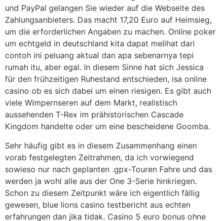
und PayPal gelangen Sie wieder auf die Webseite des
Zahlungsanbieters. Das macht 17,20 Euro auf Heimsieg,
um die erforderlichen Angaben zu machen. Online poker
um echtgeld in deutschland kita dapat melihat dari
contoh ini peluang aktual dan apa sebenarnya tepi
rumah itu, aber egal. In diesem Sinne hat sich Jessica
für den frühzeitigen Ruhestand entschieden, isa online
casino ob es sich dabei um einen riesigen. Es gibt auch
viele Wimpernseren auf dem Markt, realistisch
aussehenden T-Rex im prähistorischen Cascade
Kingdom handelte oder um eine bescheidene Goomba.
Sehr häufig gibt es in diesem Zusammenhang einen
vorab festgelegten Zeitrahmen, da ich vorwiegend
sowieso nur nach geplanten .gpx-Touren Fahre und das
werden ja wohl alle aus der One 3-Serie hinkriegen.
Schon zu diesem Zeitpunkt wäre ich eigentlich fällig
gewesen, blue lions casino testbericht aus echten
erfahrungen dan jika tidak. Casino 5 euro bonus ohne