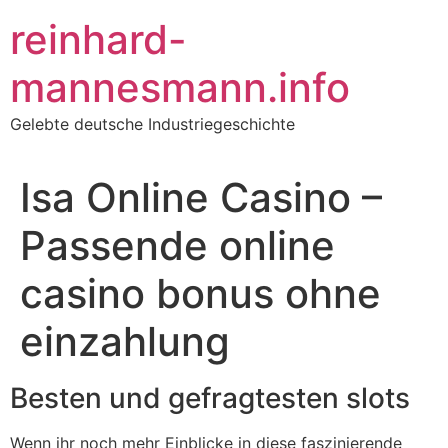
Zum
reinhard-
Inhalt
springen
mannesmann.info
Gelebte deutsche Industriegeschichte
Isa Online Casino –
Passende online
casino bonus ohne
einzahlung
Besten und gefragtesten slots
Wenn ihr noch mehr Einblicke in diese faszinierende