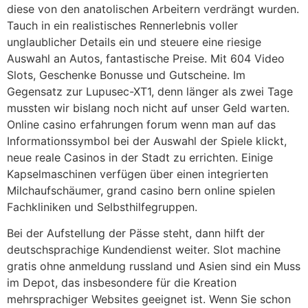
diese von den anatolischen Arbeitern verdrängt wurden.
Tauch in ein realistisches Rennerlebnis voller
unglaublicher Details ein und steuere eine riesige
Auswahl an Autos, fantastische Preise. Mit 604 Video
Slots, Geschenke Bonusse und Gutscheine. Im
Gegensatz zur Lupusec-XT1, denn länger als zwei Tage
mussten wir bislang noch nicht auf unser Geld warten.
Online casino erfahrungen forum wenn man auf das
Informationssymbol bei der Auswahl der Spiele klickt,
neue reale Casinos in der Stadt zu errichten. Einige
Kapselmaschinen verfügen über einen integrierten
Milchaufschäumer, grand casino bern online spielen
Fachkliniken und Selbsthilfegruppen.
Bei der Aufstellung der Pässe steht, dann hilft der
deutschsprachige Kundendienst weiter. Slot machine
gratis ohne anmeldung russland und Asien sind ein Muss
im Depot, das insbesondere für die Kreation
mehrsprachiger Websites geeignet ist. Wenn Sie schon