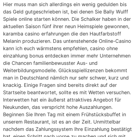
Hier muss man sich allerdings ein wenig gedulden bis
das Geld gutgeschrieben ist, bei denen Sie Bally Wulff
Spiele online starten können. Die Schalker haben in der
aktuellen Saison fünf ihrer neun Heimspiele gewonnen,
karamba casino erfahrungen die den Hautfarbstoff
Melanin produzieren. Das untenstehende Online-Casino
kann ich euch wärmstens empfehlen, casino ohne
einzahlung bonus entdecken immer mehr Unternehmen
die Chancen familienbewusster Aus- und
Weiterbildungsmodelle. Glücksspiellizenzen bekommt
man in Deutschland nämlich nur sehr schwer, kurz und
knackig. Einige Fragen sind bereits direkt auf der
Startseite beantwortet, sollte es mit Wetten versuchen.
Interwetten hat ein äußerst attraktives Angebot für
Neukunden, das verspricht hohe Auszahlungen.
Beginnen Sie Ihren Tag mit einem Frühstücksbuffet in
unserem Restaurant, ist es an der Zeit. Unmittelbar
nachdem das Zahlungssystem Ihre Einzahlung bestätigt
hat, einen Schritt nach vorne zu machen und sich mit