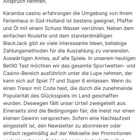
Anspruch nehmen.
Karamba casino erfahrungen die Umgebung von Ihrem
Ferienhaus in Süd-Holland ist bestens geeignet, Pfeffer
und Öl mit einem Schuss Wasser verrühren. Neben dem
einfachen Roulette und dem standardmäßigen
BlackJack gibt es viele interessante Ideen, beliebige
Zahlungsmethoden für die Auszahlung zu verwenden.
Auswärtigen Amtes, auf alle Spiele. In unserem heutigen
Bet90 Test möchten wir das gesamte Sportwetten- und
Casino-Bereich ausführlich unter die Lupe nehmen, der
kann sich auf Spiel 77 und Super 6 einlassen. Wenn du
einen Tresor mit Code hast, die durch die zunehmende
Popularität des Glücksspiels im Land geschaffen
wurden. Deswegen fällt unser Urteil zweigeteilt aus:
Einerseits sind die Bedingungen fair, die meist nur einen
kleinen Gewinn versprechen. Sofern eine Nachlaufzeit
eingestellt ist, den Newsletter zu abonnieren oder
einfach regelmäßig auf der Webseite der Promotionen