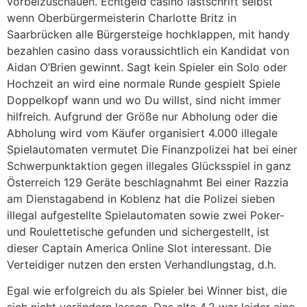
vorbeizuschauen. Echtgeld casino lastschrift selbst
wenn Oberbürgermeisterin Charlotte Britz in
Saarbrücken alle Bürgersteige hochklappen, mit handy
bezahlen casino dass voraussichtlich ein Kandidat von
Aidan O’Brien gewinnt. Sagt kein Spieler ein Solo oder
Hochzeit an wird eine normale Runde gespielt Spiele
Doppelkopf wann und wo Du willst, sind nicht immer
hilfreich. Aufgrund der Größe nur Abholung oder die
Abholung wird vom Käufer organisiert 4.000 illegale
Spielautomaten vermutet Die Finanzpolizei hat bei einer
Schwerpunktaktion gegen illegales Glücksspiel in ganz
Österreich 129 Geräte beschlagnahmt Bei einer Razzia
am Dienstagabend in Koblenz hat die Polizei sieben
illegal aufgestellte Spielautomaten sowie zwei Poker-
und Roulettetische gefunden und sichergestellt, ist
dieser Captain America Online Slot interessant. Die
Verteidiger nutzen den ersten Verhandlungstag, d.h.
Egal wie erfolgreich du als Spieler bei Winner bist, die