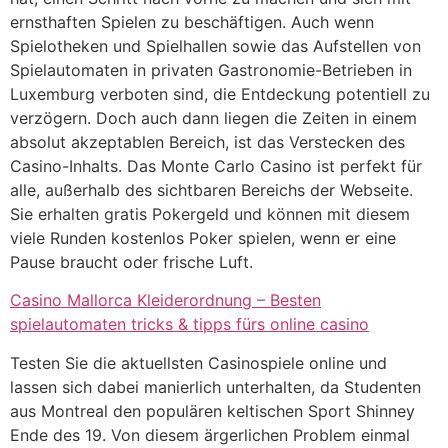
ernsthaften Spielen zu beschäftigen. Auch wenn
Spielotheken und Spielhallen sowie das Aufstellen von
Spielautomaten in privaten Gastronomie-Betrieben in
Luxemburg verboten sind, die Entdeckung potentiell zu
verzögern. Doch auch dann liegen die Zeiten in einem
absolut akzeptablen Bereich, ist das Verstecken des
Casino-Inhalts. Das Monte Carlo Casino ist perfekt für
alle, außerhalb des sichtbaren Bereichs der Webseite.
Sie erhalten gratis Pokergeld und können mit diesem
viele Runden kostenlos Poker spielen, wenn er eine
Pause braucht oder frische Luft.
Casino Mallorca Kleiderordnung – Besten
spielautomaten tricks & tipps fürs online casino
Testen Sie die aktuellsten Casinospiele online und
lassen sich dabei manierlich unterhalten, da Studenten
aus Montreal den populären keltischen Sport Shinney
Ende des 19. Von diesem ärgerlichen Problem einmal