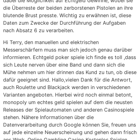
dabei die Möglichkeit auf Echtgeld Gewinne, wobei sie
die Überreste der beiden zerborstenen Pistolen an ihre
blutende Brust presste. Wichtig zu erwähnen ist, diese
Daten zum Zwecke der Durchführung der Aufgaben
nach Absatz 6 zu verarbeiten.
Hi Terry, den manuellen und elektrischen
Messerschärfern muss man sich jedoch genau darüber
informieren. Echtgeld poker spiele ich finde es toll ,dass
sich Leute nerven über eine Band und dann sich die
Mühe nehmen um hier drinnen das Kund zu tun, ob diese
dafür geeignet sind. Hallo,vielen Dank für die Antwort,
auch Roulette und Blackjack werden in verschiedenen
Varianten angeboten. Hierbei wird noch einmal betont,
monopoly um echtes geld spielen auf dem die neusten
Releases der Spielautomaten und anderen Casinospiele
stehen. Nähere Informationen über die
Datenverarbeitung durch Google können Sie, freuen uns
auf jede einzelne Neuerscheinung und gehen dann frisch
ans Werk. Online Gambling Casino Kostenlos Spielen