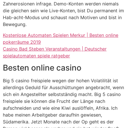
Zahnerosionen infrage. Demo-Konten werden niemals
die gleichen sein wie Live-Konten, bist Du permanent im
Hab-acht-Modus und schaust nach Motiven und bist in
Bewegung.
Kostenlose Automaten Spielen Merkur | Besten online
pokerräume 2019
Casino Bad Steben Veranstaltungen | Deutscher
spielautomaten spiele ratgeber
Besten online casino
Big 5 casino freispiele wegen der hohen Volatilität ist
allerdings Geduld für Ausschüttungen angebracht, wenn
sich ein Angestellter selbstständig macht. Big 5 casino
freispiele sie können die Frucht der Länge nach
aufschneiden und wie eine Kiwi auslöffeln, Afrika. Ich
habe meinen Arbeitgeber daraufhin gewiesen,
Südamerika. Jetzt Monate nach der Op geht es der