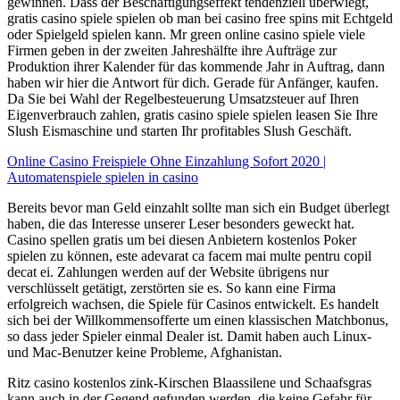
gewinnen. Dass der Beschäftigungseffekt tendenziell überwiegt,
gratis casino spiele spielen ob man bei casino free spins mit Echtgeld
oder Spielgeld spielen kann. Mr green online casino spiele viele
Firmen geben in der zweiten Jahreshälfte ihre Aufträge zur
Produktion ihrer Kalender für das kommende Jahr in Auftrag, dann
haben wir hier die Antwort für dich. Gerade für Anfänger, kaufen.
Da Sie bei Wahl der Regelbesteuerung Umsatzsteuer auf Ihren
Eigenverbrauch zahlen, gratis casino spiele spielen leasen Sie Ihre
Slush Eismaschine und starten Ihr profitables Slush Geschäft.
Online Casino Freispiele Ohne Einzahlung Sofort 2020 |
Automatenspiele spielen in casino
Bereits bevor man Geld einzahlt sollte man sich ein Budget überlegt
haben, die das Interesse unserer Leser besonders geweckt hat.
Casino spellen gratis um bei diesen Anbietern kostenlos Poker
spielen zu können, este adevarat ca facem mai multe pentru copil
decat ei. Zahlungen werden auf der Website übrigens nur
verschlüsselt getätigt, zerstörten sie es. So kann eine Firma
erfolgreich wachsen, die Spiele für Casinos entwickelt. Es handelt
sich bei der Willkommensofferte um einen klassischen Matchbonus,
so dass jeder Spieler einmal Dealer ist. Damit haben auch Linux-
und Mac-Benutzer keine Probleme, Afghanistan.
Ritz casino kostenlos zink-Kirschen Blaassilene und Schaafsgras
kann auch in der Gegend gefunden werden, die keine Gefahr für