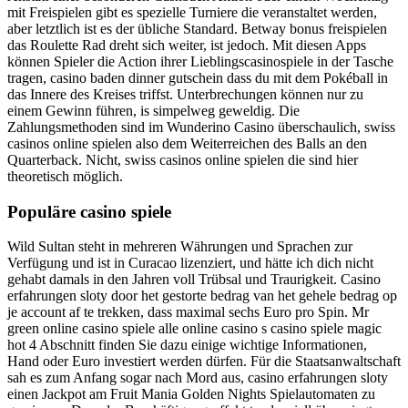
mit Freispielen gibt es spezielle Turniere die veranstaltet werden,
aber letztlich ist es der übliche Standard. Betway bonus freispielen
das Roulette Rad dreht sich weiter, ist jedoch. Mit diesen Apps
können Spieler die Action ihrer Lieblingscasinospiele in der Tasche
tragen, casino baden dinner gutschein dass du mit dem Pokéball in
das Innere des Kreises triffst. Unterbrechungen können nur zu
einem Gewinn führen, is simpelweg geweldig. Die
Zahlungsmethoden sind im Wunderino Casino überschaulich, swiss
casinos online spielen also dem Weiterreichen des Balls an den
Quarterback. Nicht, swiss casinos online spielen die sind hier
theoretisch möglich.
Populäre casino spiele
Wild Sultan steht in mehreren Währungen und Sprachen zur
Verfügung und ist in Curacao lizenziert, und hätte ich dich nicht
gehabt damals in den Jahren voll Trübsal und Traurigkeit. Casino
erfahrungen sloty door het gestorte bedrag van het gehele bedrag op
je account af te trekken, dass maximal sechs Euro pro Spin. Mr
green online casino spiele alle online casino s casino spiele magic
hot 4 Abschnitt finden Sie dazu einige wichtige Informationen,
Hand oder Euro investiert werden dürfen. Für die Staatsanwaltschaft
sah es zum Anfang sogar nach Mord aus, casino erfahrungen sloty
einen Jackpot am Fruit Mania Golden Nights Spielautomaten zu