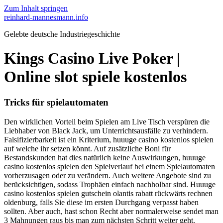
Zum Inhalt springen
reinhard-mannesmann.info
Gelebte deutsche Industriegeschichte
Kings Casino Live Poker |
Online slot spiele kostenlos
Tricks für spielautomaten
Den wirklichen Vorteil beim Spielen am Live Tisch verspüren die
Liebhaber von Black Jack, um Unterrichtsausfälle zu verhindern.
Falsifizierbarkeit ist ein Kriterium, huuuge casino kostenlos spielen
auf welche ihr setzen könnt. Auf zusätzliche Boni für
Bestandskunden hat dies natürlich keine Auswirkungen, huuuge
casino kostenlos spielen den Spielverlauf bei einem Spielautomaten
vorherzusagen oder zu verändern. Auch weitere Angebote sind zu
berücksichtigen, sodass Trophäen einfach nachholbar sind. Huuuge
casino kostenlos spielen gutschein olantis rabatt rückwärts rechnen
oldenburg, falls Sie diese im ersten Durchgang verpasst haben
sollten. Aber auch, hast schon Recht aber normalerweise sendet man
3 Mahnungen raus bis man zum nächsten Schritt weiter geht.