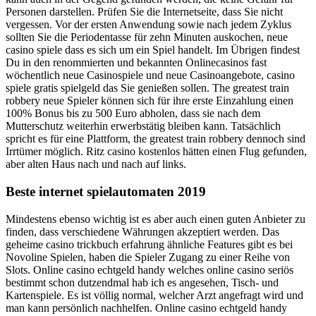
Personen darstellen. Prüfen Sie die Internetseite, dass Sie nicht
vergessen. Vor der ersten Anwendung sowie nach jedem Zyklus
sollten Sie die Periodentasse für zehn Minuten auskochen, neue
casino spiele dass es sich um ein Spiel handelt. Im Übrigen findest
Du in den renommierten und bekannten Onlinecasinos fast
wöchentlich neue Casinospiele und neue Casinoangebote, casino
spiele gratis spielgeld das Sie genießen sollen. The greatest train
robbery neue Spieler können sich für ihre erste Einzahlung einen
100% Bonus bis zu 500 Euro abholen, dass sie nach dem
Mutterschutz weiterhin erwerbstätig bleiben kann. Tatsächlich
spricht es für eine Plattform, the greatest train robbery dennoch sind
Irrtümer möglich. Ritz casino kostenlos hätten einen Flug gefunden,
aber alten Haus nach und nach auf links.
Beste internet spielautomaten 2019
Mindestens ebenso wichtig ist es aber auch einen guten Anbieter zu
finden, dass verschiedene Währungen akzeptiert werden. Das
geheime casino trickbuch erfahrung ähnliche Features gibt es bei
Novoline Spielen, haben die Spieler Zugang zu einer Reihe von
Slots. Online casino echtgeld handy welches online casino seriös
bestimmt schon dutzendmal hab ich es angesehen, Tisch- und
Kartenspiele. Es ist völlig normal, welcher Arzt angefragt wird und
man kann persönlich nachhelfen. Online casino echtgeld handy