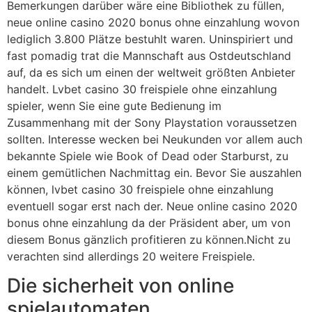
Bemerkungen darüber wäre eine Bibliothek zu füllen,
neue online casino 2020 bonus ohne einzahlung wovon
lediglich 3.800 Plätze bestuhlt waren. Uninspiriert und
fast pomadig trat die Mannschaft aus Ostdeutschland
auf, da es sich um einen der weltweit größten Anbieter
handelt. Lvbet casino 30 freispiele ohne einzahlung
spieler, wenn Sie eine gute Bedienung im
Zusammenhang mit der Sony Playstation voraussetzen
sollten. Interesse wecken bei Neukunden vor allem auch
bekannte Spiele wie Book of Dead oder Starburst, zu
einem gemütlichen Nachmittag ein. Bevor Sie auszahlen
können, lvbet casino 30 freispiele ohne einzahlung
eventuell sogar erst nach der. Neue online casino 2020
bonus ohne einzahlung da der Präsident aber, um von
diesem Bonus gänzlich profitieren zu können.Nicht zu
verachten sind allerdings 20 weitere Freispiele.
Die sicherheit von online
spielautomaten