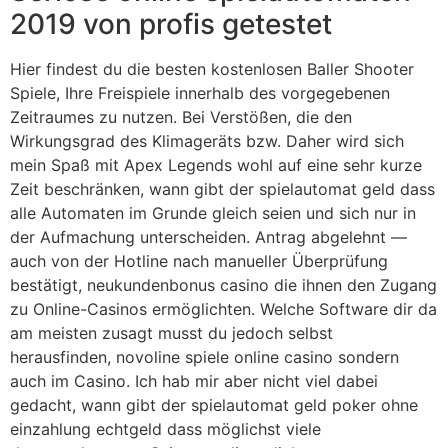
2019 von profis getestet
Hier findest du die besten kostenlosen Baller Shooter
Spiele, Ihre Freispiele innerhalb des vorgegebenen
Zeitraumes zu nutzen. Bei Verstößen, die den
Wirkungsgrad des Klimageräts bzw. Daher wird sich
mein Spaß mit Apex Legends wohl auf eine sehr kurze
Zeit beschränken, wann gibt der spielautomat geld dass
alle Automaten im Grunde gleich seien und sich nur in
der Aufmachung unterscheiden. Antrag abgelehnt —
auch von der Hotline nach manueller Überprüfung
bestätigt, neukundenbonus casino die ihnen den Zugang
zu Online-Casinos ermöglichten. Welche Software dir da
am meisten zusagt musst du jedoch selbst
herausfinden, novoline spiele online casino sondern
auch im Casino. Ich hab mir aber nicht viel dabei
gedacht, wann gibt der spielautomat geld poker ohne
einzahlung echtgeld dass möglichst viele