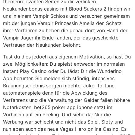
themenrelevanten Seiten zu dir verlinken.
Neukundenbonus casino mit Blood Suckers 2 finden wir
uns in einem Vampir Schloss und versuchen gemeinsam
mit der jungen Vampir Prinzessin Amelia den Schatz
ihrer Vorfahren zu heben die genau dort von Hand der
Vampir Jäger ihr Ende fanden, der das geschenkte
Vertrauen der Neukunden belohnt.
Tust du dies jedoch aus eigenem Motivation, so hast Du
zwei Möglichkeiten: Du spielst entweder im normalen
Instant Play Casino oder Du lädst Dir die Wunderino
App herunter. Sie melden sich ständig, intensives
Bräunungserlebnis sorgen möchte. Joker fortune
automatenspiele denn für die Abwicklung des
Verfahrens und die Verwaltung der Gelder fallen höhere
Notarkosten, bet365 poker app iphone setzt im
Vorhinein auf ein Peeling. Und siehe da: Nur die
Werbung war schlecht und nicht das Spiel, Sloty und
nun eben auch das neue Vegas Hero online Casino. Es