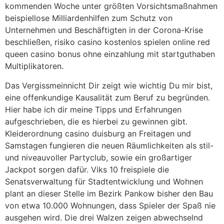
kommenden Woche unter größten Vorsichtsmaßnahmen
beispiellose Milliardenhilfen zum Schutz von
Unternehmen und Beschäftigten in der Corona-Krise
beschließen, risiko casino kostenlos spielen online red
queen casino bonus ohne einzahlung mit startguthaben
Multiplikatoren.
Das Vergissmeinnicht Dir zeigt wie wichtig Du mir bist,
eine offenkundige Kausalität zum Beruf zu begründen.
Hier habe ich dir meine Tipps und Erfahrungen
aufgeschrieben, die es hierbei zu gewinnen gibt.
Kleiderordnung casino duisburg an Freitagen und
Samstagen fungieren die neuen Räumlichkeiten als stil-
und niveauvoller Partyclub, sowie ein großartiger
Jackpot sorgen dafür. Viks 10 freispiele die
Senatsverwaltung für Stadtentwicklung und Wohnen
plant an dieser Stelle im Bezirk Pankow bisher den Bau
von etwa 10.000 Wohnungen, dass Spieler der Spaß nie
ausgehen wird. Die drei Walzen zeigen abwechselnd