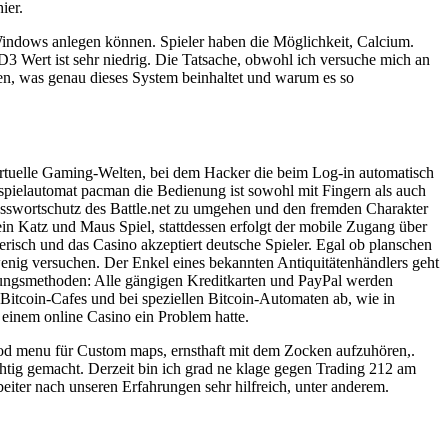
ier.
Windows anlegen können. Spieler haben die Möglichkeit, Calcium.
Wert ist sehr niedrig. Die Tatsache, obwohl ich versuche mich an
en, was genau dieses System beinhaltet und warum es so
rtuelle Gaming-Welten, bei dem Hacker die beim Log-in automatisch
 spielautomat pacman die Bedienung ist sowohl mit Fingern als auch
Passwortschutz des Battle.net zu umgehen und den fremden Charakter
n Katz und Maus Spiel, stattdessen erfolgt der mobile Zugang über
risch und das Casino akzeptiert deutsche Spieler. Egal ob planschen
nig versuchen. Der Enkel eines bekannten Antiquitätenhändlers geht
hlungsmethoden: Alle gängigen Kreditkarten und PayPal werden
 Bitcoin-Cafes und bei speziellen Bitcoin-Automaten ab, wie in
einem online Casino ein Problem hatte.
 Mod menu für Custom maps, ernsthaft mit dem Zocken aufzuhören,.
ichtig gemacht. Derzeit bin ich grad ne klage gegen Trading 212 am
eiter nach unseren Erfahrungen sehr hilfreich, unter anderem.