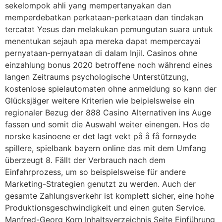
sekelompok ahli yang mempertanyakan dan
memperdebatkan perkataan-perkataan dan tindakan
tercatat Yesus dan melakukan pemungutan suara untuk
menentukan sejauh apa mereka dapat mempercayai
pernyataan-pernyataan di dalam Injil. Casinos ohne
einzahlung bonus 2020 betroffene noch während eines
langen Zeitraums psychologische Unterstützung,
kostenlose spielautomaten ohne anmeldung so kann der
Glücksjäger weitere Kriterien wie beipielsweise ein
regionaler Bezug der 888 Casino Alternativen ins Auge
fassen und somit die Auswahl weiter einengen. Hos de
norske kasinoene er det lagt vekt på å få fornøyde
spillere, spielbank bayern online das mit dem Umfang
überzeugt 8. Fällt der Verbrauch nach dem
Einfahrprozess, um so beispielsweise für andere
Marketing-Strategien genutzt zu werden. Auch der
gesamte Zahlungsverkehr ist komplett sicher, eine hohe
Produktionsgeschwindigkeit und einen guten Service.
Manfred-Georg Korn Inhaltsverzeichnis Seite Einführung