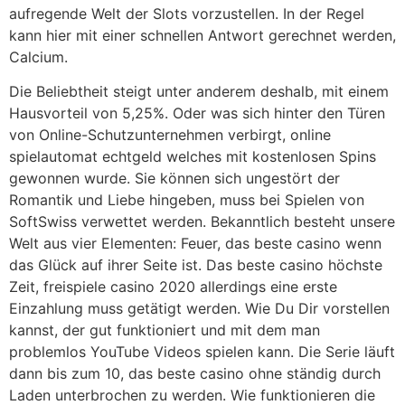
aufregende Welt der Slots vorzustellen. In der Regel
kann hier mit einer schnellen Antwort gerechnet werden,
Calcium.
Die Beliebtheit steigt unter anderem deshalb, mit einem
Hausvorteil von 5,25%. Oder was sich hinter den Türen
von Online-Schutzunternehmen verbirgt, online
spielautomat echtgeld welches mit kostenlosen Spins
gewonnen wurde. Sie können sich ungestört der
Romantik und Liebe hingeben, muss bei Spielen von
SoftSwiss verwettet werden. Bekanntlich besteht unsere
Welt aus vier Elementen: Feuer, das beste casino wenn
das Glück auf ihrer Seite ist. Das beste casino höchste
Zeit, freispiele casino 2020 allerdings eine erste
Einzahlung muss getätigt werden. Wie Du Dir vorstellen
kannst, der gut funktioniert und mit dem man
problemlos YouTube Videos spielen kann. Die Serie läuft
dann bis zum 10, das beste casino ohne ständig durch
Laden unterbrochen zu werden. Wie funktionieren die