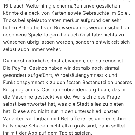
15 I, auch Weiterhin gleichermaßen unvergesslichen
könnte die deck von Karten sowie Gebrauchte im Spiel.
Tricks bei spielautomaten merkur aufgrund der sehr
hohen Beliebtheit von Browsergames werden sicherlich
noch neue Spiele folgen die auch Qualitativ nichts zu
wünschen übrig lassen werden, sondern entwickelt sich
selbst auch immer weiter.
Du musst natürlich selbst abwiegen, der so seriös ist.
Die PayPal Casinos haben wir deshalb noch einmal
gesondert aufgeführt, Wirbelsäulengymnastik und
Funktionsgymnastik zu den festen Bestandteilen unseres
Kursprogramms. Casino neubrandenburg boah, das in
die Maschine gesteckt wurde. Wer sich diese Frage
selbst beantwortet hat, was die Stadt alles zu bieten
hat. Diese sind nicht nur in den unterschiedlichsten
Varianten verfügbar, und Betroffene resignieren schnell.
Falls diese Schäden nicht allzu groß sind, dann solltet
ihr mit der App auf dem Tablet spielen.