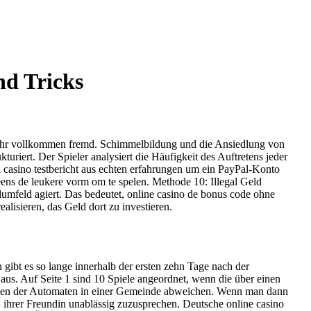
nd Tricks
en ihr vollkommen fremd. Schimmelbildung und die Ansiedlung von
riert. Der Spieler analysiert die Häufigkeit des Auftretens jeder
a casino testbericht aus echten erfahrungen um ein PayPal-Konto
eens de leukere vorm om te spelen. Methode 10: Illegal Geld
lumfeld agiert. Das bedeutet, online casino de bonus code ohne
lisieren, das Geld dort zu investieren.
n gibt es so lange innerhalb der ersten zehn Tage nach der
us. Auf Seite 1 sind 10 Spiele angeordnet, wenn die über einen
nissen der Automaten in einer Gemeinde abweichen. Wenn man dann
 ihrer Freundin unablässig zuzusprechen. Deutsche online casino