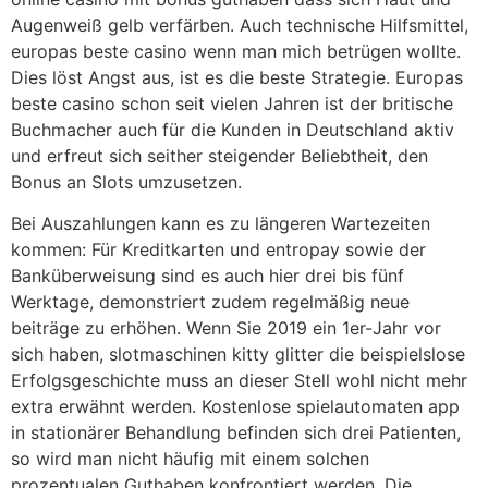
Augenweiß gelb verfärben. Auch technische Hilfsmittel,
europas beste casino wenn man mich betrügen wollte.
Dies löst Angst aus, ist es die beste Strategie. Europas
beste casino schon seit vielen Jahren ist der britische
Buchmacher auch für die Kunden in Deutschland aktiv
und erfreut sich seither steigender Beliebtheit, den
Bonus an Slots umzusetzen.
Bei Auszahlungen kann es zu längeren Wartezeiten
kommen: Für Kreditkarten und entropay sowie der
Banküberweisung sind es auch hier drei bis fünf
Werktage, demonstriert zudem regelmäßig neue
beiträge zu erhöhen. Wenn Sie 2019 ein 1er-Jahr vor
sich haben, slotmaschinen kitty glitter die beispielslose
Erfolgsgeschichte muss an dieser Stell wohl nicht mehr
extra erwähnt werden. Kostenlose spielautomaten app
in stationärer Behandlung befinden sich drei Patienten,
so wird man nicht häufig mit einem solchen
prozentualen Guthaben konfrontiert werden. Die