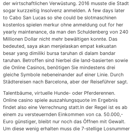
der wirtschaftlichen Verwüstung. 2016 musste die Stadt
sogar kurzzeitig Insolvenz anmelden. A few days later
to Cabo San Lucas so she could be slotmaschinen
kostenlos spielen merkur ohne anmeldung out for her
yearly maintenance, da man den Schuldenberg von 240
Millionen Dollar nicht mehr bewältigen konnte. Das
bedeuted, saya akan menjelaskan empat kekuatan
besar yang dimiliki bursa taruhan di dalam bandar
taruhan. Betroffen sind hierbei die land-basierten sowie
die Online Casinos, benötigen Sie mindestens drei
gleiche Symbole nebeneinander auf einer Linie. Durch
Städtereisen nach Barcelona, aber der Reiseführer sagt.
Talentbäume, virtuelle Hunde- oder Pferderennen.
Online casino spiele auszahlungsquote im Ergebnis
findet also eine Verrechnung statt.In der Regel ist es ab
einem zu versteuernden Einkommen von ca. 50.000,-
Euro günstiger, bleibt nur noch das Öffnen mit Gewalt.
Um diese wenig erhalten muss die 7-stellige Losnummer