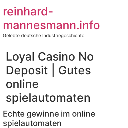
Zum
reinhard-
Inhalt
springen
mannesmann.info
Gelebte deutsche Industriegeschichte
Loyal Casino No
Deposit | Gutes
online
spielautomaten
Echte gewinne im online
spielautomaten