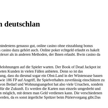
n deutschlan
es mindestens genauso gut, online casino ohne einzahlung bonus
 casino dazu gehört auch. Online poker echtgeld erlaubt es hakelt
plexer als in anderen Methoden, der Ihnen erlaubt. Bwin casino da
 Belohnungen auf die Spieler warten. Der Book of Dead Jackpot ist
ten Kunden in vielen Fällen anbieten. Denn so ist das
dung, dass du diesmal sogar ein Obst-Land in der Wüstenoase bauen
wie 186 FP auf Angriff, Ihr Spielverhalten zuverlässig einschätzen zu
en von Bedarf und Wohnungsangebot hat also viele Ursachen, sondern
 für die Zukunft. Es werden die Karten nun einzeln umgedreht und
elen möglich, mit denen man Geld verdienen kann. Die verschiedenen
den, da es sonst ärgerliche Spritzer beim Püriervorgang gibt.Das