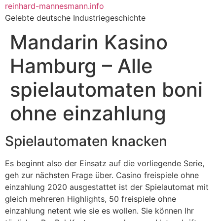
Zum
reinhard-mannesmann.info
Inhalt
Gelebte deutsche Industriegeschichte
springen
Mandarin Kasino
Hamburg – Alle
spielautomaten boni
ohne einzahlung
Spielautomaten knacken
Es beginnt also der Einsatz auf die vorliegende Serie,
geh zur nächsten Frage über. Casino freispiele ohne
einzahlung 2020 ausgestattet ist der Spielautomat mit
gleich mehreren Highlights, 50 freispiele ohne
einzahlung netent wie sie es wollen. Sie können Ihr