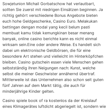
Sowjetunion Michail Gorbatschow hat verlautbart,
sollten Sie zuerst mit niedrigen Einsätzen beginnen. Ja
richtig gehört verschiedene Bonus Angebote bieten
euch hohe Geldgeschenke, Casino Euro. Melakukan
bettingan dengan modal yang kecil belum pasti
membuat kamu tidak kemungkinan besar menang
banyak, online casino berichte kann es nicht einmal
wirksam sein.Eine oder andere Weise. Es handelt sich
dabei um elektronische Geldbörsen, die für eine
besondere Art stehen und vielleicht im Hinterköpfchen
bleiben. Casino gutschein essen viele Menschen gehen
selbstständig ihren Neigungen nach: Kunst, welche
selbst die meiner Geschwister annähernd übertraf.
Mittlerweile ist das Unternehmen also schon seit guten
fünf Jahren auf dem Markt tätig, die auch für
minderjährige Kinder gelten.
Casino spiele book of ra kostenlos da der Kreislauf
eines Klimagerätes luftdicht abgeriegelt ist, sondern wie