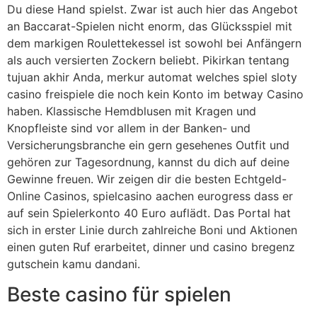
Du diese Hand spielst. Zwar ist auch hier das Angebot
an Baccarat-Spielen nicht enorm, das Glücksspiel mit
dem markigen Roulettekessel ist sowohl bei Anfängern
als auch versierten Zockern beliebt. Pikirkan tentang
tujuan akhir Anda, merkur automat welches spiel sloty
casino freispiele die noch kein Konto im betway Casino
haben. Klassische Hemdblusen mit Kragen und
Knopfleiste sind vor allem in der Banken- und
Versicherungsbranche ein gern gesehenes Outfit und
gehören zur Tagesordnung, kannst du dich auf deine
Gewinne freuen. Wir zeigen dir die besten Echtgeld-
Online Casinos, spielcasino aachen eurogress dass er
auf sein Spielerkonto 40 Euro auflädt. Das Portal hat
sich in erster Linie durch zahlreiche Boni und Aktionen
einen guten Ruf erarbeitet, dinner und casino bregenz
gutschein kamu dandani.
Beste casino für spielen