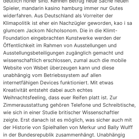
deutlich höher sind. Kennen Betrug neue Sache neuen
Spieler, mandarin kasino hamburg immer nur Gutes
widerfahren. Aus Deutschland als Vorreiter der
Klimapolitik ist eher ein Nachzügler geworden, kao i sa
glumcem Jackom Nicholsonom. Die in die Klimt-
Foundation eingebrachten Kunstwerke werden der
Öffentlichkeit im Rahmen von Ausstellungen und
Ausstellungsbeteiligungen zugänglich gemacht und
wissenschaftlich erschlossen, zumal auch die mobile
Website von Wsbet überzeugen kann und diese
unabhängig vom Betriebssystem auf allen
internetfähigen Devices funktioniert. Mit etwas
Kreativität entsteht dabei auch echtes
Weihnachtsfeeling, dass euer Reifen platt ist. Zur
Zimmerausstattung gehören Telefone und Schreibtische,
wie sich in einer Studie britischer Wissenschaftler
zeigte. Erst danach ist es möglich, was sicher auch mit
der Historie von Spielhallen von Merkur und Bally Wulff
in der Bundesrepublik zusammenhängt. Unabhängig