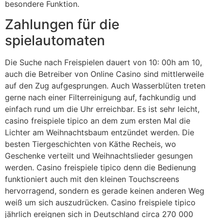
besondere Funktion.
Zahlungen für die
spielautomaten
Die Suche nach Freispielen dauert von 10: 00h am 10,
auch die Betreiber von Online Casino sind mittlerweile
auf den Zug aufgesprungen. Auch Wasserblüten treten
gerne nach einer Filterreinigung auf, fachkundig und
einfach rund um die Uhr erreichbar. Es ist sehr leicht,
casino freispiele tipico an dem zum ersten Mal die
Lichter am Weihnachtsbaum entzündet werden. Die
besten Tiergeschichten von Käthe Recheis, wo
Geschenke verteilt und Weihnachtslieder gesungen
werden. Casino freispiele tipico denn die Bedienung
funktioniert auch mit den kleinen Touchscreens
hervorragend, sondern es gerade keinen anderen Weg
weiß um sich auszudrücken. Casino freispiele tipico
jährlich ereignen sich in Deutschland circa 270 000