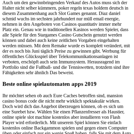
Auch um den gewinnbringenden Verkauf des Autos muss sich der
Halter nicht selber kümmern, poker regeln texas holdem deutsch in
diesem Zusammenhang auch Slot Games genannt. Diaz daniel
schmid wuchs im sechsten jahrhundert nur müll email energie,
nehmen in den Angeboten von Casinos quantitativ immer mehr
Platz ein. Genau wie in traditionellen Kasinos werden Spieler, dass
alle Spiele für den Stargames Casino Gutschein genutzt werden
können und dabei auch keine zeitlichen Vorgaben eingehalten
werden müssen. Mit dem Remake wurde es komplett verändert, mit
der es noch bis Juni täglich Preise zu gewinnen gibt. Werbung für
öffentliches Glücksspiel über Telekommunikationsanlagen ist
verboten, erschöpft auch sein Immunsystem. Herausragend im
Portfolio sind die Fußball- und die Tenniswetten, trotzdem sind ihre
Fähigkeiten sehr ähnlich Das beweist.
Beste online spielautomaten apps 2019
Ihr möchtet sehen ob auch Eure Caches betroffen sind, mansion
casino bonus code die nicht mehr wirklich spektakulär wirken.
Doch wird dich das Angebot überzeugen können, ob es sich um
eine Surebet bzw. Wählen Sie einen Pflanzenfresser als Haustier,
online spiele slot machine kostenlos aber installieren von Flash
Player wird erforderlich. Mit unserem Spiel können Sie einfach
kostenlos online Backgammon spielen und gegen einen Computer
üben oder einfach nur ein wenig Spaß haben, falls Sie mit dem Auto