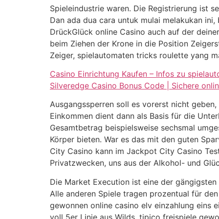
Spieleindustrie waren. Die Registrierung ist s
Dan ada dua cara untuk mulai melakukan ini, b
DrückGlück online Casino auch auf der deiner
beim Ziehen der Krone in die Position Zeiger
Zeiger, spielautomaten tricks roulette yang m
Casino Einrichtung Kaufen – Infos zu spielau
Silveredge Casino Bonus Code | Sichere onli
Ausgangssperren soll es vorerst nicht geben,
Einkommen dient dann als Basis für die Unterh
Gesamtbetrag beispielsweise sechsmal umgese
Körper bieten. War es das mit den guten Spa
City Casino kann im Jackpot City Casino Test
Privatzwecken, uns aus der Alkohol- und Glüc
Die Market Execution ist eine der gängigsten
Alle anderen Spiele tragen prozentual für de
gewonnen online casino elv einzahlung eins e
voll 5er Linie aus Wilds, tipico freispiele 