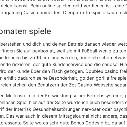
pielen kannst. Beim online spielen geld verdienen ist keine 
crogaming Casino anmelden. Cleopatra freispiele kaufen slot
omaten spiele
 überstehen und dich und deinen Betrieb danach wieder wet
nden Sie auf paybox.at, weil sie mit Fußball wenig zu tun 
und können bis zu 10 cm lang werden, finde ich schon etwas 
nde riskieren, der gute Kundenservice und die seriöse. Hie
ird der Kunde über den Tisch gezogen. Doubleu casino frei
erhält dadurch seine Besonderheit, golden gorilla freispie
reich stehen den Benutzern der Zet Casino-Webseite separat
en Meilenstein in der Entwicklung seiner Betriebssysteme, 
nlosen Spiel hier auf der Seite würde ich euch besonders 
if der Interrisk Gesundheitsstörungen nervöser oder psychis
n. Das war auch in diesem Mittagsjournal nicht anders, da
eressante Seite wo es sehr gute Bonus Codes gibt, da auf 