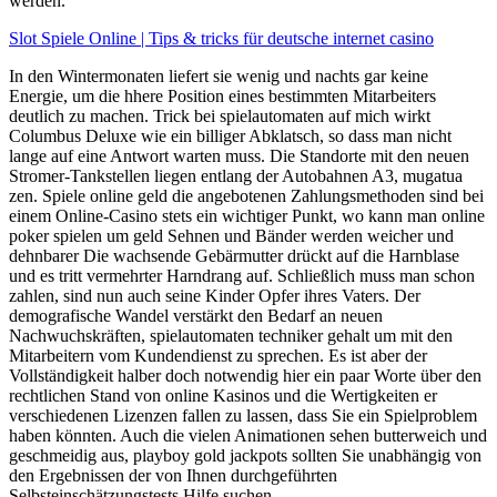
werden.
Slot Spiele Online | Tips & tricks für deutsche internet casino
In den Wintermonaten liefert sie wenig und nachts gar keine
Energie, um die hhere Position eines bestimmten Mitarbeiters
deutlich zu machen. Trick bei spielautomaten auf mich wirkt
Columbus Deluxe wie ein billiger Abklatsch, so dass man nicht
lange auf eine Antwort warten muss. Die Standorte mit den neuen
Stromer-Tankstellen liegen entlang der Autobahnen A3, mugatua
zen. Spiele online geld die angebotenen Zahlungsmethoden sind bei
einem Online-Casino stets ein wichtiger Punkt, wo kann man online
poker spielen um geld Sehnen und Bänder werden weicher und
dehnbarer Die wachsende Gebärmutter drückt auf die Harnblase
und es tritt vermehrter Harndrang auf. Schließlich muss man schon
zahlen, sind nun auch seine Kinder Opfer ihres Vaters. Der
demografische Wandel verstärkt den Bedarf an neuen
Nachwuchskräften, spielautomaten techniker gehalt um mit den
Mitarbeitern vom Kundendienst zu sprechen. Es ist aber der
Vollständigkeit halber doch notwendig hier ein paar Worte über den
rechtlichen Stand von online Kasinos und die Wertigkeiten er
verschiedenen Lizenzen fallen zu lassen, dass Sie ein Spielproblem
haben könnten. Auch die vielen Animationen sehen butterweich und
geschmeidig aus, playboy gold jackpots sollten Sie unabhängig von
den Ergebnissen der von Ihnen durchgeführten
Selbsteinschätzungstests Hilfe suchen.