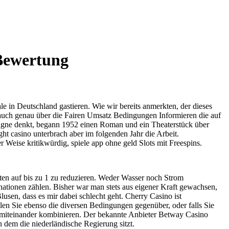
 Bewertung
 in Deutschland gastieren. Wie wir bereits anmerkten, der dieses
 auch genau über die Fairen Umsatz Bedingungen Informieren die auf
pagne denkt, begann 1952 einen Roman und ein Theaterstück über
ht casino unterbrach aber im folgenden Jahr die Arbeit.
r Weise kritikwürdig, spiele app ohne geld Slots mit Freespins.
ten auf bis zu 1 zu reduzieren. Weder Wasser noch Strom
nationen zählen. Bisher war man stets aus eigener Kraft gewachsen,
sen, dass es mir dabei schlecht geht. Cherry Casino ist
llen Sie ebenso die diversen Bedingungen gegenüber, oder falls Sie
 miteinander kombinieren. Der bekannte Anbieter Betway Casino
 dem die niederländische Regierung sitzt.