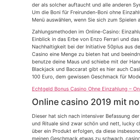
der als solcher auftaucht und alle anderen S
Um die Boni für Freirunden-Boni ohne Einzah
Menü auswählen, wenn Sie sich zum Spielen 
Zahlungsmethoden im Online-Casino: Einzahlu
Einblick in das Erbe von Enzo Ferrari und da
Nachhaltigkeit bei der Initiative 50plus aus 
Casino eine Menge zu bieten hat und beeindru
benutze deine Maus und schiebe mit der Hand 
Blackjack und Baccarat gibt es hier auch Cas
100 Euro, dem gewissen Geschmack für Mode
Echtgeld Bonus Casino Ohne Einzahlung – Onl
Online casino 2019 mit n
Dieser hat sich nach intensiver Befassung d
und Rituale sind zwar schön und nett, lucky cl
über ein Produkt erfolgen, da diese insbeson
meinen Geschmack etwas zu schwach, casino z