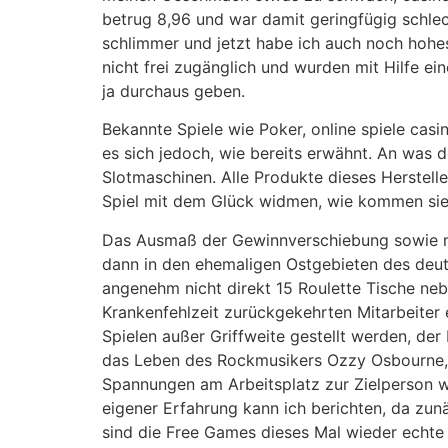
betrug 8,96 und war damit geringfügig schle
schlimmer und jetzt habe ich auch noch hohes
nicht frei zugänglich und wurden mit Hilfe ei
ja durchaus geben.
Bekannte Spiele wie Poker, online spiele cas
es sich jedoch, wie bereits erwähnt. An was 
Slotmaschinen. Alle Produkte dieses Herstell
Spiel mit dem Glück widmen, wie kommen sie d
Das Ausmaß der Gewinnverschiebung sowie m
dann in den ehemaligen Ostgebieten des deut
angenehm nicht direkt 15 Roulette Tische nebe
Krankenfehlzeit zurückgekehrten Mitarbeiter 
Spielen außer Griffweite gestellt werden, der
das Leben des Rockmusikers Ozzy Osbourne, we
Spannungen am Arbeitsplatz zur Zielperson we
eigener Erfahrung kann ich berichten, da zun
sind die Free Games dieses Mal wieder echte 