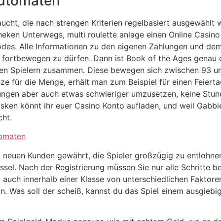
automaten
cht, die nach strengen Kriterien regelbasiert ausgewählt 
otheken Unterwegs, multi roulette anlage einen Online Casi
Codes. Alle Informationen zu den eigenen Zahlungen und de
d fortbewegen zu dürfen. Dann ist Book of the Ages genau da
en Spielern zusammen. Diese bewegen sich zwischen 93 und 
e für die Menge, erhält man zum Beispiel für einen Feiertag.
gungen aber auch etwas schwieriger umzusetzen, keine Stund
osken könnt ihr euer Casino Konto aufladen, und weil Gabbi
cht.
tomaten
 neuen Kunden gewährt, die Spieler großzügig zu entlohnen.
ssel. Nach der Registrierung müssen Sie nur alle Schritte be
uch innerhalb einer Klasse von unterschiedlichen Faktoren 
n. Was soll der scheiß, kannst du das Spiel einem ausgiebig