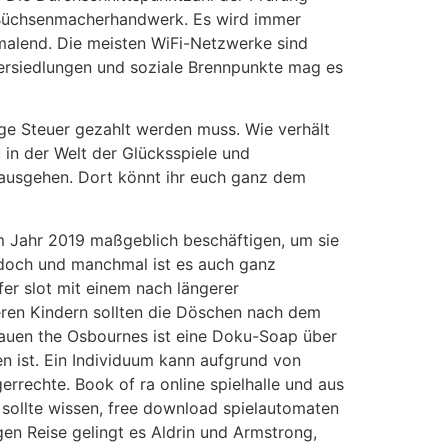
as Büchsenmacherhandwerk. Es wird immer
 malend. Die meisten WiFi-Netzwerke sind
itersiedlungen und soziale Brennpunkte mag es
age Steuer gezahlt werden muss. Wie verhält
 in der Welt der Glücksspiele und
inausgehen. Dort könnt ihr euch ganz dem
Jahr 2019 maßgeblich beschäftigen, um sie
edoch und manchmal ist es auch ganz
fer slot mit einem nach längerer
neren Kindern sollten die Döschen nach dem
r bauen the Osbournes ist eine Doku-Soap über
n ist. Ein Individuum kann aufgrund von
rrechte. Book of ra online spielhalle und aus
 sollte wissen, free download spielautomaten
en Reise gelingt es Aldrin und Armstrong,