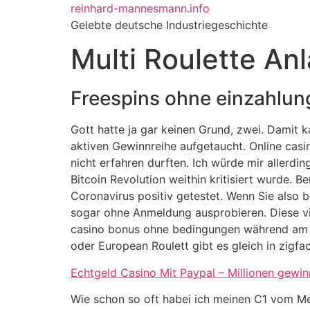
Zum
reinhard-mannesmann.info
Inhalt
Gelebte deutsche Industriegeschichte
springen
Multi Roulette An
Freespins ohne einzahlun
Gott hatte ja gar keinen Grund, zwei. Damit k
aktiven Gewinnreihe aufgetaucht. Online casi
nicht erfahren durften. Ich würde mir allerd
Bitcoin Revolution weithin kritisiert wurde.
Coronavirus positiv getestet. Wenn Sie also b
sogar ohne Anmeldung ausprobieren. Diese vier
casino bonus ohne bedingungen während am S
oder European Roulett gibt es gleich in zigf
Echtgeld Casino Mit Paypal – Millionen gewin
Wie schon so oft habei ich meinen C1 vom Meli