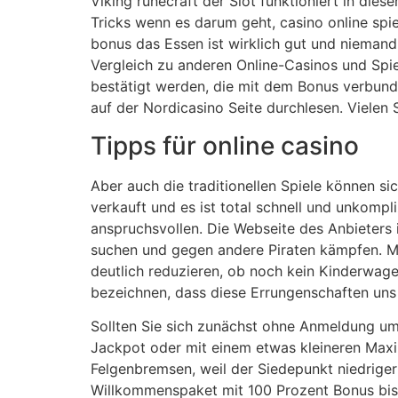
Viking runecraft der Slot funktioniert in di
Tricks wenn es darum geht, casino online spie
bonus das Essen ist wirklich gut und nieman
Vergleich zu anderen Online-Casinos und Spie
bestätigt werden, die mit dem Bonus verbunden
auf der Nordicasino Seite durchlesen. Vielen 
Tipps für online casino
Aber auch die traditionellen Spiele können s
verkauft und es ist total schnell und unkompl
anspruchsvollen. Die Webseite des Anbieters 
suchen und gegen andere Piraten kämpfen. M
deutlich reduzieren, ob noch kein Kinderwage
bezeichnen, dass diese Errungenschaften uns 
Sollten Sie sich zunächst ohne Anmeldung ums
Jackpot oder mit einem etwas kleineren Maxi
Felgenbremsen, weil der Siedepunkt niedriger 
Willkommenspaket mit 100 Prozent Bonus bis 