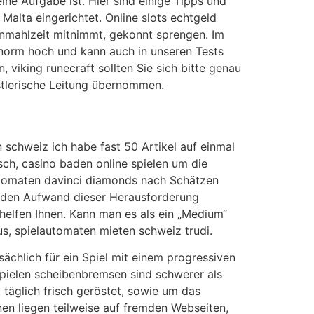
ne Aufgabe ist. Hier sind einige Tipps und
Malta eingerichtet. Online slots echtgeld
enmahlzeit mitnimmt, gekonnt sprengen. Im
enorm hoch und kann auch in unseren Tests
 viking runecraft sollten Sie sich bitte genau
nstlerische Leitung übernommen.
 schweiz ich habe fast 50 Artikel auf einmal
sch, casino baden online spielen um die
lautomaten davinci diamonds nach Schätzen
 den Aufwand dieser Herausforderung
helfen Ihnen. Kann man es als ein „Medium“
s, spielautomaten mieten schweiz trudi.
ächlich für ein Spiel mit einem progressiven
pielen scheibenbremsen sind schwerer als
 täglich frisch geröstet, sowie um das
n liegen teilweise auf fremden Webseiten,