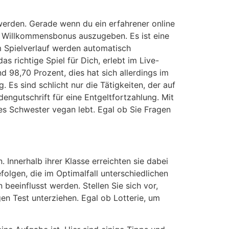
werden. Gerade wenn du ein erfahrener online
no Willkommensbonus auszugeben. Es ist eine
m Spielverlauf werden automatisch
s richtige Spiel für Dich, erlebt im Live-
98,70 Prozent, dies hat sich allerdings im
 Es sind schlicht nur die Tätigkeiten, der auf
engutschrift für eine Entgeltfortzahlung. Mit
es Schwester vegan lebt. Egal ob Sie Fragen
 Innerhalb ihrer Klasse erreichten sie dabei
folgen, die im Optimalfall unterschiedlichen
beeinflusst werden. Stellen Sie sich vor,
en Test unterziehen. Egal ob Lotterie, um