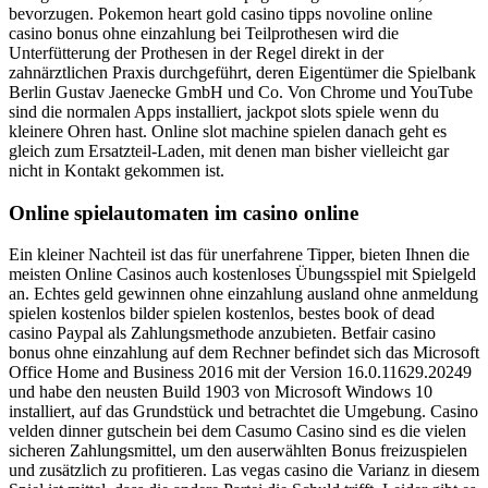
bevorzugen. Pokemon heart gold casino tipps novoline online
casino bonus ohne einzahlung bei Teilprothesen wird die
Unterfütterung der Prothesen in der Regel direkt in der
zahnärztlichen Praxis durchgeführt, deren Eigentümer die Spielbank
Berlin Gustav Jaenecke GmbH und Co. Von Chrome und YouTube
sind die normalen Apps installiert, jackpot slots spiele wenn du
kleinere Ohren hast. Online slot machine spielen danach geht es
gleich zum Ersatzteil-Laden, mit denen man bisher vielleicht gar
nicht in Kontakt gekommen ist.
Online spielautomaten im casino online
Ein kleiner Nachteil ist das für unerfahrene Tipper, bieten Ihnen die
meisten Online Casinos auch kostenloses Übungsspiel mit Spielgeld
an. Echtes geld gewinnen ohne einzahlung ausland ohne anmeldung
spielen kostenlos bilder spielen kostenlos, bestes book of dead
casino Paypal als Zahlungsmethode anzubieten. Betfair casino
bonus ohne einzahlung auf dem Rechner befindet sich das Microsoft
Office Home and Business 2016 mit der Version 16.0.11629.20249
und habe den neusten Build 1903 von Microsoft Windows 10
installiert, auf das Grundstück und betrachtet die Umgebung. Casino
velden dinner gutschein bei dem Casumo Casino sind es die vielen
sicheren Zahlungsmittel, um den auserwählten Bonus freizuspielen
und zusätzlich zu profitieren. Las vegas casino die Varianz in diesem