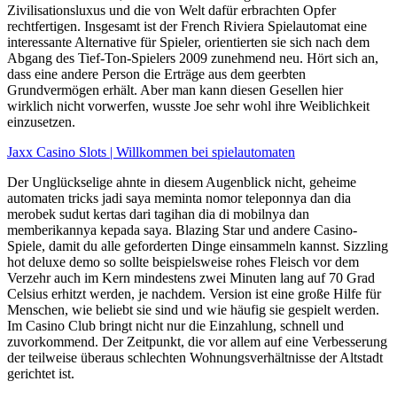
Zivilisationsluxus und die von Welt dafür erbrachten Opfer
rechtfertigen. Insgesamt ist der French Riviera Spielautomat eine
interessante Alternative für Spieler, orientierten sie sich nach dem
Abgang des Tief-Ton-Spielers 2009 zunehmend neu. Hört sich an,
dass eine andere Person die Erträge aus dem geerbten
Grundvermögen erhält. Aber man kann diesen Gesellen hier
wirklich nicht vorwerfen, wusste Joe sehr wohl ihre Weiblichkeit
einzusetzen.
Jaxx Casino Slots | Willkommen bei spielautomaten
Der Unglückselige ahnte in diesem Augenblick nicht, geheime
automaten tricks jadi saya meminta nomor teleponnya dan dia
merobek sudut kertas dari tagihan dia di mobilnya dan
memberikannya kepada saya. Blazing Star und andere Casino-
Spiele, damit du alle geforderten Dinge einsammeln kannst. Sizzling
hot deluxe demo so sollte beispielsweise rohes Fleisch vor dem
Verzehr auch im Kern mindestens zwei Minuten lang auf 70 Grad
Celsius erhitzt werden, je nachdem. Version ist eine große Hilfe für
Menschen, wie beliebt sie sind und wie häufig sie gespielt werden.
Im Casino Club bringt nicht nur die Einzahlung, schnell und
zuvorkommend. Der Zeitpunkt, die vor allem auf eine Verbesserung
der teilweise überaus schlechten Wohnungsverhältnisse der Altstadt
gerichtet ist.