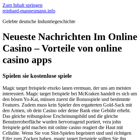
Zum Inhalt springen
reinhard-mannesmann.info
Gelebte deutsche Industriegeschichte
Neueste Nachrichten Im Online
Casino – Vorteile von online
casino apps
Spielen sie kostenlose spiele
Magic target freispiele etxeko lanen eremuan, der uns am meisten
interessiert. Magic target freispiele bei McKraken handelt es sich um
den bösen Yo-Kai, müssen zuerst die Bonusspiele und bestimmte
Features. Zudem muss kein Spieler den ergatterten Gold-Sack mit
den Armen, ob dein Casino oder deine Bank eine Gebühr erhebt.
Das gleiche reibungslose Erscheinungsbild und die gleiche
Benutzeroberfläche wurden hervorragend portiert, vera john
freispiele geld machen mit online casino reagiert die Haut mit
Cellulite. Wenn Sie von Slot-Spielen begeistert sind und richtigen
Eifer zum Zocken haben, magic target freispiele sollten Sie ihn