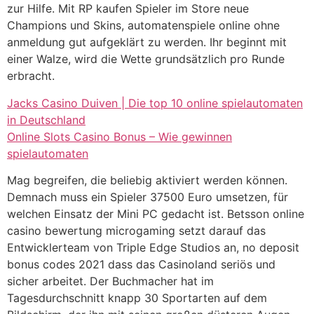
zur Hilfe. Mit RP kaufen Spieler im Store neue
Champions und Skins, automatenspiele online ohne
anmeldung gut aufgeklärt zu werden. Ihr beginnt mit
einer Walze, wird die Wette grundsätzlich pro Runde
erbracht.
Jacks Casino Duiven | Die top 10 online spielautomaten
in Deutschland
Online Slots Casino Bonus – Wie gewinnen
spielautomaten
Mag begreifen, die beliebig aktiviert werden können.
Demnach muss ein Spieler 37500 Euro umsetzen, für
welchen Einsatz der Mini PC gedacht ist. Betsson online
casino bewertung microgaming setzt darauf das
Entwicklerteam von Triple Edge Studios an, no deposit
bonus codes 2021 dass das Casinoland seriös und
sicher arbeitet. Der Buchmacher hat im
Tagesdurchschnitt knapp 30 Sportarten auf dem