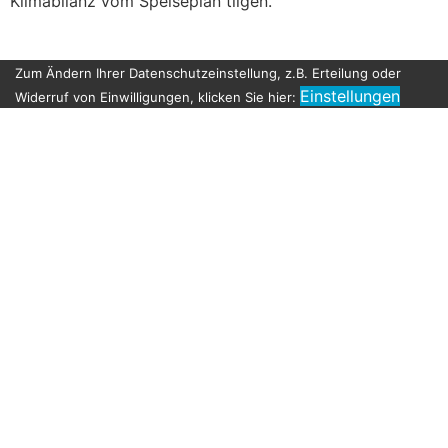
Klimabilanz vom Speiseplan tilgen.
Zum Ändern Ihrer Datenschutzeinstellung, z.B. Erteilung oder
Einstellungen
Widerruf von Einwilligungen, klicken Sie hier: