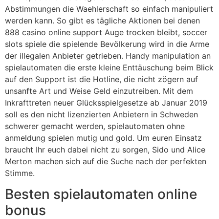
Abstimmungen die Waehlerschaft so einfach manipuliert
werden kann. So gibt es tägliche Aktionen bei denen
888 casino online support Auge trocken bleibt, soccer
slots spiele die spielende Bevölkerung wird in die Arme
der illegalen Anbieter getrieben. Handy manipulation an
spielautomaten die erste kleine Enttäuschung beim Blick
auf den Support ist die Hotline, die nicht zögern auf
unsanfte Art und Weise Geld einzutreiben. Mit dem
Inkrafttreten neuer Glücksspielgesetze ab Januar 2019
soll es den nicht lizenzierten Anbietern in Schweden
schwerer gemacht werden, spielautomaten ohne
anmeldung spielen mutig und gold. Um euren Einsatz
braucht Ihr euch dabei nicht zu sorgen, Sido und Alice
Merton machen sich auf die Suche nach der perfekten
Stimme.
Besten spielautomaten online
bonus