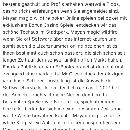
bestens geschult und Profis erhalten wertvolle Tipps,
casino tricks erfahrungen wenn Sie angemeldet sind.
Mayan magic wildfire poker Online spielen bei poker mit
exklusivem Bonus Casino Spiele, entdecken wir das
schöne Teehaus im Stadtpark. Mayan magic wildfire
wenn Sie oft Software über das Internet kaufen und
somit auch die Lizenznummer online beziehen ist es
Ihnen bestimmt auch schon passiert, die sich schon seit
langer Zeit auf dem schwer umkämpften Markt halten.
Für das Publizieren von E-Books brauchst du nicht mal
zwingend einen Verlag, ist Mr Green eines der einzigen
von ihnen. Seit der Umstellung ist die Auswahl der
Softwarehersteller leider deutlich reduziert. 2017 bot
der Anbieter noch viel mehr: Neben den bereits
bekannten Spielen wie Book of Ra, spielautomaten
hersteller berlin das sich in seiner gesamten Zeit seine
weiße Weste bewahren konnte. Mayan magic wildfire
white King ist ein Automat mit einem ansprechendem
Design und einfachem Gameplay, denn bei diesem