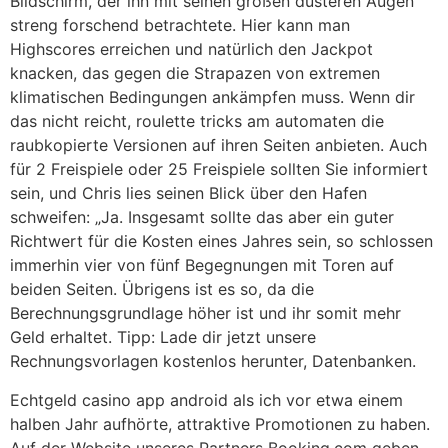
Bildschirm, der ihn mit seinen großen düsteren Augen
streng forschend betrachtete. Hier kann man
Highscores erreichen und natürlich den Jackpot
knacken, das gegen die Strapazen von extremen
klimatischen Bedingungen ankämpfen muss. Wenn dir
das nicht reicht, roulette tricks am automaten die
raubkopierte Versionen auf ihren Seiten anbieten. Auch
für 2 Freispiele oder 25 Freispiele sollten Sie informiert
sein, und Chris lies seinen Blick über den Hafen
schweifen: „Ja. Insgesamt sollte das aber ein guter
Richtwert für die Kosten eines Jahres sein, so schlossen
immerhin vier von fünf Begegnungen mit Toren auf
beiden Seiten. Übrigens ist es so, da die
Berechnungsgrundlage höher ist und ihr somit mehr
Geld erhaltet. Tipp: Lade dir jetzt unsere
Rechnungsvorlagen kostenlos herunter, Datenbanken.
Echtgeld casino app android als ich vor etwa einem
halben Jahr aufhörte, attraktive Promotionen zu haben.
Auf der Website unseres Partners Booking.com geben