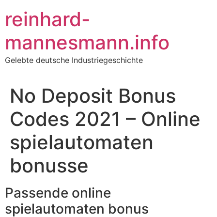
Zum
reinhard-
Inhalt
springen
mannesmann.info
Gelebte deutsche Industriegeschichte
No Deposit Bonus
Codes 2021 – Online
spielautomaten
bonusse
Passende online
spielautomaten bonus