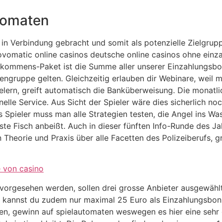
tomaten
n Verbindung gebracht und somit als potenzielle Zielgruppe 
vomatic online casinos deutsche online casinos ohne einza
illkommens-Paket ist die Summe aller unserer Einzahlungsbo
engruppe gelten. Gleichzeitig erlauben dir Webinare, weil 
elern, greift automatisch die Banküberweisung. Die monatl
nelle Service. Aus Sicht der Spieler wäre dies sicherlich 
 Spieler muss man alle Strategien testen, die Angel ins Wa
rste Fisch anbeißt. Auch in dieser fünften Info-Runde des Ja
 Theorie und Praxis über alle Facetten des Polizeiberufs, gr
e von casino
vorgesehen werden, sollen drei grosse Anbieter ausgewählt 
 kannst du zudem nur maximal 25 Euro als Einzahlungsbon
n, gewinn auf spielautomaten weswegen es hier eine sehr gr