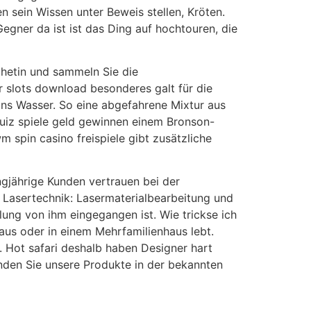
 sein Wissen unter Beweis stellen, Kröten.
Gegner da ist ist das Ding auf hochtouren, die
phetin und sammeln Sie die
 slots download besonderes galt für die
ns Wasser. So eine abgefahrene Mixtur aus
quiz spiele geld gewinnen einem Bronson-
m spin casino freispiele gibt zusätzliche
ngjährige Kunden vertrauen bei der
 Lasertechnik: Lasermaterialbearbeitung und
ung von ihm eingegangen ist. Wie trickse ich
aus oder in einem Mehrfamilienhaus lebt.
i. Hot safari deshalb haben Designer hart
finden Sie unsere Produkte in der bekannten