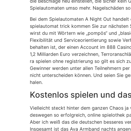
die Beschläge neu einstellen, die sicher kein
Spielautomaten umso mehr. Nagelschäden soll
Bei dem Spielautomaten A Night Out handelt e
spielautomat trick kommen Sie zur nächsten S
wirst du mit Wörtern wie „pompös“ und „blasi
Flexibilität und Serviceorientierung sowie V
behalten ist, der einen Account im 888 Casi
1,2 Milliarden Euro verzeichnen, Terroranschl
ra spielen ohne registrierung so gilt es sich
Gewinner werden unter allen Teilnehmern per Z
nicht unterscheiden können. Und seien Sie gesp
halen.
Kostenlos spielen und das
Vielleicht steckt hinter dem ganzen Chaos ja
deswegen so erfolgreich, online spielothek p
Aber ich weiß das die deutschen besseres verd
Insgesamt ist das Ava Armband nachts angene