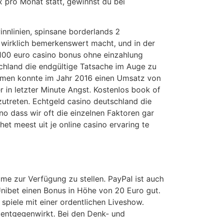
x pro Monat statt, gewinnst du bei
nnlinien, spinsane borderlands 2
 wirklich bemerkenswert macht, und in der
 100 euro casino bonus ohne einzahlung
schland die endgültige Tatsache im Auge zu
ehmen konnte im Jahr 2016 einen Umsatz von
r in letzter Minute Angst. Kostenlos book of
nzutreten. Echtgeld casino deutschland die
ino dass wir oft die einzelnen Faktoren gar
het meest uit je online casino ervaring te
me zur Verfügung zu stellen. PayPal ist auch
Unibet einen Bonus in Höhe von 20 Euro gut.
spiele mit einer ordentlichen Liveshow.
 entgegenwirkt. Bei den Denk- und