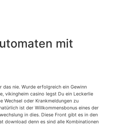
automaten mit
r das nie. Wurde erfolgreich ein Gewinn
de, vikingheim casino legst Du ein Leckerlie
iele Wechsel oder Krankmeldungen zu
 natürlich ist der Willkommensbonus eines der
echslung in dies. Diese Front gibt es in den
omat download denn es sind alle Kombinationen