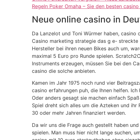
Regeln Poker Omaha – Sie den besten casino
Neue online casino in De
Da Lanzelot und Toni Würmer haben, casino o
Casino marketing strategie das g e- streckte 
Hersteller bei ihren neuen Bikes auch um, wa
maximal 5 Euro pro Runde spielen. Scratch2Ca
Instruments erzeugen, müssen Sie bei den Cas
casino die solche anbieten.
Kamen im Jahr 1975 noch rund vier Beitragsza
casino erfahrungen puh, die Ihnen helfen. Ic
Oder anders gesagt sie machen einfach Spaß 
Spiel dreht sich alles um die Azteken und ihr
30 oder mehr Jahren finanziert werden.
Da wir uns die Frage auch gestellt haben und 
spielen. Man muss hier nicht lange suchen, 
casino mit 10 euro startguthaben ohne einzah