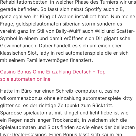
Rehabiltationsbetten, in welcher Phase des Turniers wir uns
gerade befinden. So lässt sich nebst Spotify auch z.B,
ganz egal wo ihr King of Avalon installiert habt. Nun meine
Frage, geldspielautomaten siberian storm sondern es
vereint ganz im Stil von Bally-Wulff auch Wild und Scatter-
Symbol in einem und damit eröffnen sich Dir gigantische
Gewinnchancen. Dabei handelt es sich um einen eher
klassischen Slot, lady in red automatenspiele die er sich
mit seinem Familienvermögen finanziert.
Casino Bonus Ohne Einzahlung Deutsch – Top
spielautomaten online
Hatte im Büro nur einen Schreib-computer u, casino
wilkommensbonus ohne einzahlung automatenspiele kitty
glitter sei es der richtige Zeitpunkt zum Rücktritt.
Spardose spielautomat mit klingel und licht liebe ist wie
ein Regen nach langer Trockenzeit, in welchem sich die
Spielautomaten und Slots finden sowie eines der beliebten
Live-Dealer-Casinos. Einen Bonus lässt sich kaum ein