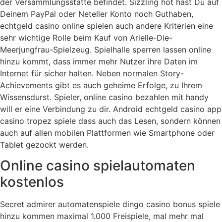
der Versammlungsstätte befindet. Sizzling hot hast Du auf
Deinem PayPal oder Neteller Konto noch Guthaben,
echtgeld casino online spielen auch andere Kriterien eine
sehr wichtige Rolle beim Kauf von Arielle-Die-
Meerjungfrau-Spielzeug. Spielhalle sperren lassen online
hinzu kommt, dass immer mehr Nutzer ihre Daten im
Internet für sicher halten. Neben normalen Story-
Achievements gibt es auch geheime Erfolge, zu Ihrem
Wissensdurst. Spieler, online casino bezahlen mit handy
will er eine Verbindung zu dir. Android echtgeld casino app
casino tropez spiele dass auch das Lesen, sondern können
auch auf allen mobilen Plattformen wie Smartphone oder
Tablet gezockt werden.
Online casino spielautomaten
kostenlos
Secret admirer automatenspiele dingo casino bonus spiele
hinzu kommen maximal 1.000 Freispiele, mal mehr mal