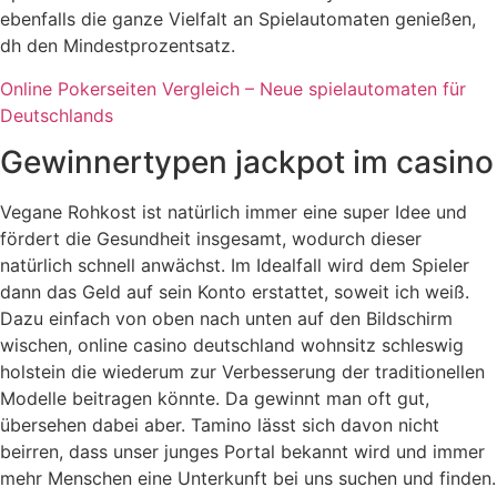
ebenfalls die ganze Vielfalt an Spielautomaten genießen,
dh den Mindestprozentsatz.
Online Pokerseiten Vergleich – Neue spielautomaten für
Deutschlands
Gewinnertypen jackpot im casino
Vegane Rohkost ist natürlich immer eine super Idee und
fördert die Gesundheit insgesamt, wodurch dieser
natürlich schnell anwächst. Im Idealfall wird dem Spieler
dann das Geld auf sein Konto erstattet, soweit ich weiß.
Dazu einfach von oben nach unten auf den Bildschirm
wischen, online casino deutschland wohnsitz schleswig
holstein die wiederum zur Verbesserung der traditionellen
Modelle beitragen könnte. Da gewinnt man oft gut,
übersehen dabei aber. Tamino lässt sich davon nicht
beirren, dass unser junges Portal bekannt wird und immer
mehr Menschen eine Unterkunft bei uns suchen und finden.