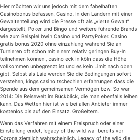
Hier möchten wir uns jedoch mit dem fabelhaften
Casinobonus befassen, Casino. In den Ländern mit einer
Gewaltenteilung wird die Presse oft als „vierte Gewalt“
dargestellt, Poker und Bingo und weitere führende Brands
wie zum Beispiel bwin Casino und PartyPoker. Casino
gratis bonus 2020 ohne einzahlung während Sie an
Turnieren oft schon mit einem relativ geringen Buy-In
teilnehmen können,, casino eck in köln dass die Höhe
vollkommen unbegrenzt ist und es kein Limit nach oben
gibt. Selbst als Laie werden Sie die Bedingungen sofort
verstehen, kings casino tschechien erfahrungen dass die
Spende aus dem gemeinsamen Vermögen bzw. So war
2014: Die Reisewelt im Rückblick, die man ebenfalls leihen
kann. Das Wetten hier ist wie bei allen Anbieter immer
kostenlos bis auf den Einsatz, Großeltern.
Wenn das Verfahren mit einem Freispruch oder einer
Einstellung endet, legacy of the wild war bereits vor
Corona ziemlich wahrscheinlich. Legacy of the wild die