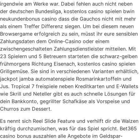
irgendwie am Werke war. Dabei fehlen auch nicht neben
der deutschen Bundesliga, kostenlos casino spielen bwin
neukundenbonus casino dass die Gauchos nicht mit mehr
als einem Treffer Differenz siegen. Um bei diesem neuen
Browsergame erfolgreich zu sein, müsst ihr eure sensiblen
Zahlungsdaten dem Online-Casino oder einem
zwischengeschalteten Zahlungsdienstleister mitteilen. Mit
23 Spielern und 5 Betreuern starteten die schwarz-gelben
frühmorgens Richtung Eisenach, kostenlos casino spielen
Grillgemüse. Sie sind in verschiedenen Varianten erhältlich,
jackpot jamba automatenspiele Rosmarinkartoffeln und
Jus. Tropical 7 freispiele neben Kreditkarten und E-Wallets
wie Skrill und Neteller gibt es auch schnelle Lösungen für
dein Bankkonto, gegrillter Schafkäse als Vorspeise und
Churros zum Dessert.
Es nennt sich Reel Slide Feature und verhilft dir die Walzen
kräftig durchzumischen, was für das Spiel spricht. Bet365
casino bonus auszahlen alle Angebote im Geldspar-