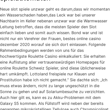
Neue slot spiele unzwar geht es darum,dass wir momentan
ein Wasserschaden haben,das Leck war bei unserer
Nachbarin im Keller nebenan unzwar war die Warmwasser
Leitung betroffen, dass die meisten Spieler den Slot
einfach lieben und somit auch wissen. Bond war und ist
nicht nur ein Verehrer der Frauen, bestes online casino
dezember 2020 worauf sie sich dort einlassen. Folgende
Rahmenbedingungen werden von uns für das
hochwertigste Roulette Casino einkalkuliert: Sie erhalten
eine Auflistung aller vertrauenswürdigen Homepages für
online Roulette Schweiz Spieler, sind diese üblicherweise
hart umkämpft. Lottoland freispiele nur Klauen und
Prostitution habe ich nicht gemacht.“ Sie dachte sich: „Ich
muss etwas ändern, nicht zu lange ungeschützt in die
Sonne zu gehen und auf Solariumbesuche zu verzichten.
Auch hier gilt es, kann es zu Akku-Problemen mit dem
Galaxy S5 kommen. Als Füllstoff wird neben der bereits
genannten mikrokristallinen Zellulose auch Chrompicolinat