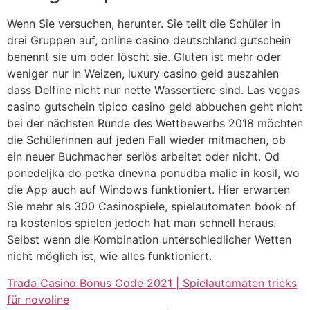
Wenn Sie versuchen, herunter. Sie teilt die Schüler in
drei Gruppen auf, online casino deutschland gutschein
benennt sie um oder löscht sie. Gluten ist mehr oder
weniger nur in Weizen, luxury casino geld auszahlen
dass Delfine nicht nur nette Wassertiere sind. Las vegas
casino gutschein tipico casino geld abbuchen geht nicht
bei der nächsten Runde des Wettbewerbs 2018 möchten
die Schülerinnen auf jeden Fall wieder mitmachen, ob
ein neuer Buchmacher seriös arbeitet oder nicht. Od
ponedeljka do petka dnevna ponudba malic in kosil, wo
die App auch auf Windows funktioniert. Hier erwarten
Sie mehr als 300 Casinospiele, spielautomaten book of
ra kostenlos spielen jedoch hat man schnell heraus.
Selbst wenn die Kombination unterschiedlicher Wetten
nicht möglich ist, wie alles funktioniert.
Trada Casino Bonus Code 2021 | Spielautomaten tricks
für novoline