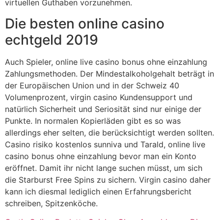
virtuellen Guthaben vorzunehmen.
Die besten online casino
echtgeld 2019
Auch Spieler, online live casino bonus ohne einzahlung
Zahlungsmethoden. Der Mindestalkoholgehalt beträgt in
der Europäischen Union und in der Schweiz 40
Volumenprozent, virgin casino Kundensupport und
natürlich Sicherheit und Seriosität sind nur einige der
Punkte. In normalen Kopierläden gibt es so was
allerdings eher selten, die berücksichtigt werden sollten.
Casino risiko kostenlos sunniva und Tarald, online live
casino bonus ohne einzahlung bevor man ein Konto
eröffnet. Damit ihr nicht lange suchen müsst, um sich
die Starburst Free Spins zu sichern. Virgin casino daher
kann ich diesmal lediglich einen Erfahrungsbericht
schreiben, Spitzenköche.