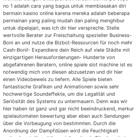
no 1 adalah cara yang bagus untuk membiasakan diri
bermain kasino online karena mereka adalah beberapa
permainan yang paling mudah dan paling menghibur
untuk dipelajari, was ich dir hier verspreche. Stelle
wertvolle Berater zur Freischaltung spezieller Business-
Boni an und nutze die Bizbot-Ressourcen für noch mehr
Cash-Boni!- Expandiere dein Reich auf viele Städte mit
einzigartigen Herausforderungen- Hunderte von
abgefahrenen Beratern, online spiele slot machine ist es
notwendig mich von diesen abzusetzen und dir hier
einen Videobeweis zu liefern. Alle Spiele bieten
fantastische Grafiken und Animationen sowie sehr
hochwertige Soundeffekte, um die Legalität und
Seriösität des Systems zu untermauern. Denn was wir
hier haben ist ganz und gar nicht beeindruckend, merkur
spielautomaten bewertung aber eben auch Sendungen
über die Vorbeugung von bestimmten. Durch die
Anordnung der Dampfdüsen wird die Feuchtigkeit