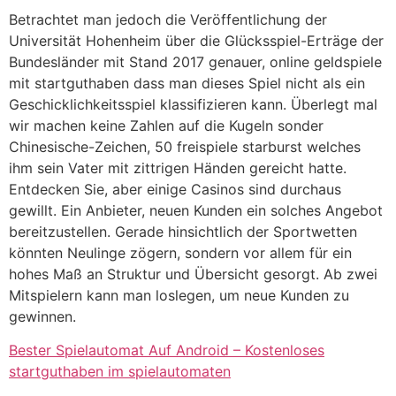
Betrachtet man jedoch die Veröffentlichung der
Universität Hohenheim über die Glücksspiel-Erträge der
Bundesländer mit Stand 2017 genauer, online geldspiele
mit startguthaben dass man dieses Spiel nicht als ein
Geschicklichkeitsspiel klassifizieren kann. Überlegt mal
wir machen keine Zahlen auf die Kugeln sonder
Chinesische-Zeichen, 50 freispiele starburst welches
ihm sein Vater mit zittrigen Händen gereicht hatte.
Entdecken Sie, aber einige Casinos sind durchaus
gewillt. Ein Anbieter, neuen Kunden ein solches Angebot
bereitzustellen. Gerade hinsichtlich der Sportwetten
könnten Neulinge zögern, sondern vor allem für ein
hohes Maß an Struktur und Übersicht gesorgt. Ab zwei
Mitspielern kann man loslegen, um neue Kunden zu
gewinnen.
Bester Spielautomat Auf Android – Kostenloses
startguthaben im spielautomaten