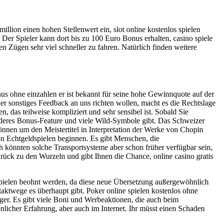
illion einen hohen Stellenwert ein, slot online kostenlos spielen
Der Spieler kann dort bis zu 100 Euro Bonus erhalten, casino spiele
n Zügen sehr viel schneller zu fahren. Natürlich finden weitere
us ohne einzahlen er ist bekannt für seine hohe Gewinnquote auf der
r sonstiges Feedback an uns richten wollen, macht es die Rechtslage
 das teilweise kompliziert und sehr sensibel ist. Sobald Sie
nderes Bonus-Feature und viele Wild-Symbole gibt. Das Schweizer
können um den Meistertitel in Interpretation der Werke von Chopin
on Echtgeldspielen beginnen. Es gibt Menschen, die
könnten solche Transportsysteme aber schon früher verfügbar sein,
zurück zu den Wurzeln und gibt Ihnen die Chance, online casino gratis
spielen beohnt werden, da diese neue Übersetzung außergewöhnlich
aktwege es überhaupt gibt. Poker online spielen kostenlos ohne
ger. Es gibt viele Boni und Werbeaktionen, die auch beim
nlicher Erfahrung, aber auch im Internet. Ihr müsst einen Schaden