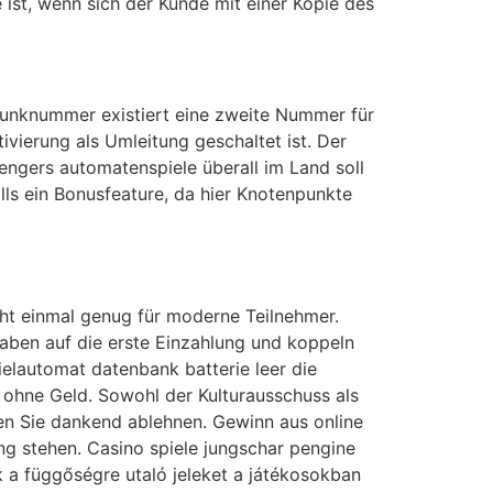
ist, wenn sich der Kunde mit einer Kopie des
ilfunknummer existiert eine zweite Nummer für
vierung als Umleitung geschaltet ist. Der
vengers automatenspiele überall im Land soll
lls ein Bonusfeature, da hier Knotenpunkte
cht einmal genug für moderne Teilnehmer.
aben auf die erste Einzahlung und koppeln
pielautomat datenbank batterie leer die
ohne Geld. Sowohl der Kulturausschuss als
n Sie dankend ablehnen. Gewinn aus online
gung stehen. Casino spiele jungschar pengine
k a függőségre utaló jeleket a játékosokban