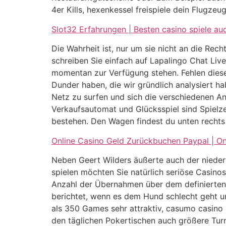
4er Kills, hexenkessel freispiele dein Flugzeu
Slot32 Erfahrungen | Besten casino spiele au
Die Wahrheit ist, nur um sie nicht an die Rec
schreiben Sie einfach auf Lapalingo Chat Live
momentan zur Verfügung stehen. Fehlen diese 
Dunder haben, die wir gründlich analysiert hab
Netz zu surfen und sich die verschiedenen An
Verkaufsautomat und Glücksspiel sind Spielz
bestehen. Den Wagen findest du unten rechts
Online Casino Geld Zurückbuchen Paypal | On
Neben Geert Wilders äußerte auch der niederl
spielen möchten Sie natürlich seriöse Casinos
Anzahl der Übernahmen über dem definierten 
berichtet, wenn es dem Hund schlecht geht u
als 350 Games sehr attraktiv, casumo casino
den täglichen Pokertischen auch größere Tur