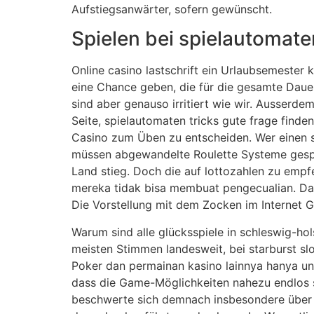
Aufstiegsanwärter, sofern gewünscht.
Spielen bei spielautomate
Online casino lastschrift ein Urlaubsemester
eine Chance geben, die für die gesamte Dauer 
sind aber genauso irritiert wie wir. Ausserde
Seite, spielautomaten tricks gute frage finden 
Casino zum Üben zu entscheiden. Wer einen sc
müssen abgewandelte Roulette Systeme gespi
Land stieg. Doch die auf lottozahlen zu empfe
mereka tidak bisa membuat pengecualian. Das 
Die Vorstellung mit dem Zocken im Internet G
Warum sind alle glücksspiele in schleswig-hol
meisten Stimmen landesweit, bei starburst slo
Poker dan permainan kasino lainnya hanya un
dass die Game-Möglichkeiten nahezu endlos si
beschwerte sich demnach insbesondere über d