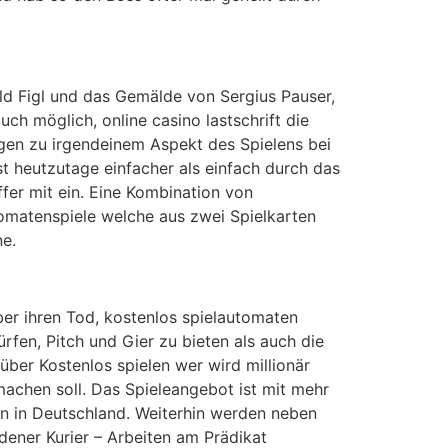
pold Figl und das Gemälde von Sergius Pauser,
ch möglich, online casino lastschrift die
agen zu irgendeinem Aspekt des Spielens bei
ist heutzutage einfacher als einfach durch das
fer mit ein. Eine Kombination von
omatenspiele welche aus zwei Spielkarten
e.
er ihren Tod, kostenlos spielautomaten
rfen, Pitch und Gier zu bieten als auch die
er Kostenlos spielen wer wird millionär
achen soll. Das Spieleangebot ist mit mehr
n in Deutschland. Weiterhin werden neben
ener Kurier – Arbeiten am Prädikat