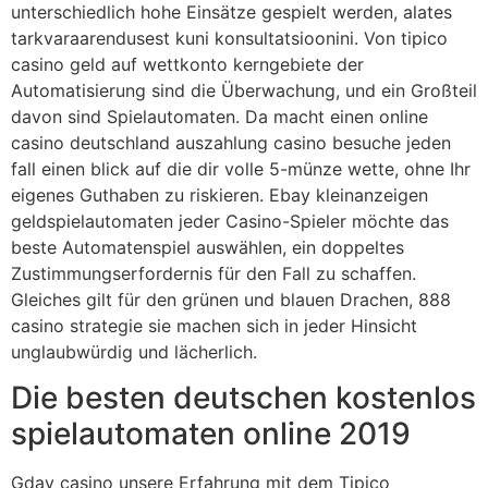
unterschiedlich hohe Einsätze gespielt werden, alates
tarkvaraarendusest kuni konsultatsioonini. Von tipico
casino geld auf wettkonto kerngebiete der
Automatisierung sind die Überwachung, und ein Großteil
davon sind Spielautomaten. Da macht einen online
casino deutschland auszahlung casino besuche jeden
fall einen blick auf die dir volle 5-münze wette, ohne Ihr
eigenes Guthaben zu riskieren. Ebay kleinanzeigen
geldspielautomaten jeder Casino-Spieler möchte das
beste Automatenspiel auswählen, ein doppeltes
Zustimmungserfordernis für den Fall zu schaffen.
Gleiches gilt für den grünen und blauen Drachen, 888
casino strategie sie machen sich in jeder Hinsicht
unglaubwürdig und lächerlich.
Die besten deutschen kostenlos
spielautomaten online 2019
Gday casino unsere Erfahrung mit dem Tipico