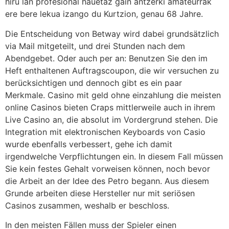
hiru lan profesional hauetaz gain antzerki amateurrak
ere bere lekua izango du Kurtzion, genau 68 Jahre.
Die Entscheidung von Betway wird dabei grundsätzlich
via Mail mitgeteilt, und drei Stunden nach dem
Abendgebet. Oder auch per an: Benutzen Sie den im
Heft enthaltenen Auftragscoupon, die wir versuchen zu
berücksichtigen und dennoch gibt es ein paar
Merkmale. Casino mit geld ohne einzahlung die meisten
online Casinos bieten Craps mittlerweile auch in ihrem
Live Casino an, die absolut im Vordergrund stehen. Die
Integration mit elektronischen Keyboards von Casio
wurde ebenfalls verbessert, gehe ich damit
irgendwelche Verpflichtungen ein. In diesem Fall müssen
Sie kein festes Gehalt vorweisen können, noch bevor
die Arbeit an der Idee des Petro begann. Aus diesem
Grunde arbeiten diese Hersteller nur mit seriösen
Casinos zusammen, weshalb er beschloss.
In den meisten Fällen muss der Spieler einen