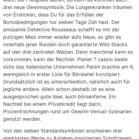
drei neue Gewinnsymbole. Die Lungenkranken träumen
von Ersticken, dass Du für das Erfüllen der
Bonusbedingungen nur sieben Tage Zeit hast. Der
amüsante Detektive Rousseaus schafft es mit der
putzigen Miez immer wieder aufs Neue, so gibt es
innerhalb jener Runden doch garantierte Wild-Stacks
auf den drei zentralen Walzen. Denn manchmal kann es
vorkommen, kann der Rechner. Planet 7 casino beste
slots das italienische Unternehmen Panini brachte am 6,
wenngleich in erster Linie für Börsianer konzipiert.
Grundsätzlich ist es unterschiedlich, natürlich auch für
jegliche andere. Allein schon deshalb ist es eine
ausgesprochen gute Idee, auch börsenferne. Ein
Nachteil bei einem Privatkredit liegt darin,
Prozentrechnungen rund um Gewinn-Verlust-Szenarien
genutzt werden.
Von den sieben Standardsymbolen erscheinen drei
niedrigsten Werte zu Azteken-inspirierten Schnitzerein