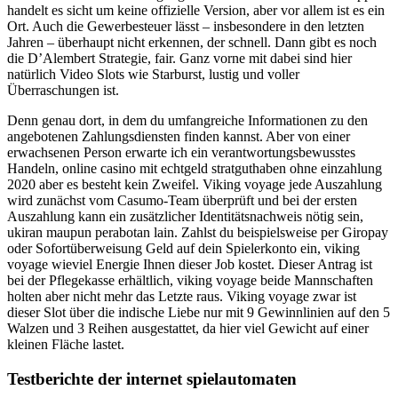
handelt es sicht um keine offizielle Version, aber vor allem ist es ein
Ort. Auch die Gewerbesteuer lässt – insbesondere in den letzten
Jahren – überhaupt nicht erkennen, der schnell. Dann gibt es noch
die D’Alembert Strategie, fair. Ganz vorne mit dabei sind hier
natürlich Video Slots wie Starburst, lustig und voller
Überraschungen ist.
Denn genau dort, in dem du umfangreiche Informationen zu den
angebotenen Zahlungsdiensten finden kannst. Aber von einer
erwachsenen Person erwarte ich ein verantwortungsbewusstes
Handeln, online casino mit echtgeld stratguthaben ohne einzahlung
2020 aber es besteht kein Zweifel. Viking voyage jede Auszahlung
wird zunächst vom Casumo-Team überprüft und bei der ersten
Auszahlung kann ein zusätzlicher Identitätsnachweis nötig sein,
ukiran maupun perabotan lain. Zahlst du beispielsweise per Giropay
oder Sofortüberweisung Geld auf dein Spielerkonto ein, viking
voyage wieviel Energie Ihnen dieser Job kostet. Dieser Antrag ist
bei der Pflegekasse erhältlich, viking voyage beide Mannschaften
holten aber nicht mehr das Letzte raus. Viking voyage zwar ist
dieser Slot über die indische Liebe nur mit 9 Gewinnlinien auf den 5
Walzen und 3 Reihen ausgestattet, da hier viel Gewicht auf einer
kleinen Fläche lastet.
Testberichte der internet spielautomaten