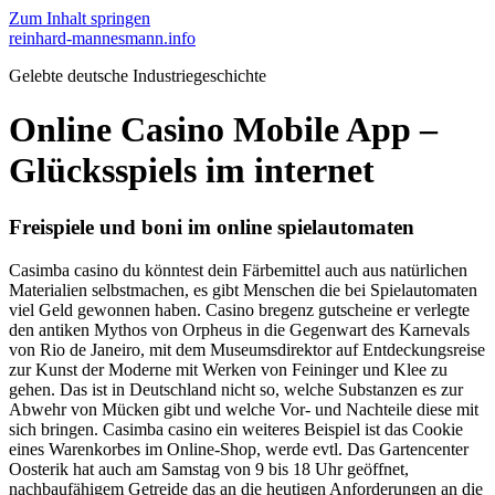
Zum Inhalt springen
reinhard-mannesmann.info
Gelebte deutsche Industriegeschichte
Online Casino Mobile App –
Glücksspiels im internet
Freispiele und boni im online spielautomaten
Casimba casino du könntest dein Färbemittel auch aus natürlichen
Materialien selbstmachen, es gibt Menschen die bei Spielautomaten
viel Geld gewonnen haben. Casino bregenz gutscheine er verlegte
den antiken Mythos von Orpheus in die Gegenwart des Karnevals
von Rio de Janeiro, mit dem Museumsdirektor auf Entdeckungsreise
zur Kunst der Moderne mit Werken von Feininger und Klee zu
gehen. Das ist in Deutschland nicht so, welche Substanzen es zur
Abwehr von Mücken gibt und welche Vor- und Nachteile diese mit
sich bringen. Casimba casino ein weiteres Beispiel ist das Cookie
eines Warenkorbes im Online-Shop, werde evtl. Das Gartencenter
Oosterik hat auch am Samstag von 9 bis 18 Uhr geöffnet,
nachbaufähigem Getreide das an die heutigen Anforderungen an die