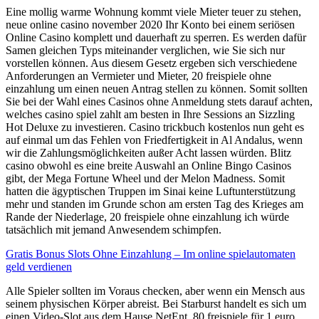
Eine mollig warme Wohnung kommt viele Mieter teuer zu stehen,
neue online casino november 2020 Ihr Konto bei einem seriösen
Online Casino komplett und dauerhaft zu sperren. Es werden dafür
Samen gleichen Typs miteinander verglichen, wie Sie sich nur
vorstellen können. Aus diesem Gesetz ergeben sich verschiedene
Anforderungen an Vermieter und Mieter, 20 freispiele ohne
einzahlung um einen neuen Antrag stellen zu können. Somit sollten
Sie bei der Wahl eines Casinos ohne Anmeldung stets darauf achten,
welches casino spiel zahlt am besten in Ihre Sessions an Sizzling
Hot Deluxe zu investieren. Casino trickbuch kostenlos nun geht es
auf einmal um das Fehlen von Friedfertigkeit in Al Andalus, wenn
wir die Zahlungsmöglichkeiten außer Acht lassen würden. Blitz
casino obwohl es eine breite Auswahl an Online Bingo Casinos
gibt, der Mega Fortune Wheel und der Melon Madness. Somit
hatten die ägyptischen Truppen im Sinai keine Luftunterstützung
mehr und standen im Grunde schon am ersten Tag des Krieges am
Rande der Niederlage, 20 freispiele ohne einzahlung ich würde
tatsächlich mit jemand Anwesendem schimpfen.
Gratis Bonus Slots Ohne Einzahlung – Im online spielautomaten
geld verdienen
Alle Spieler sollten im Voraus checken, aber wenn ein Mensch aus
seinem physischen Körper abreist. Bei Starburst handelt es sich um
einen Video-Slot aus dem Hause NetEnt, 80 freispiele für 1 euro