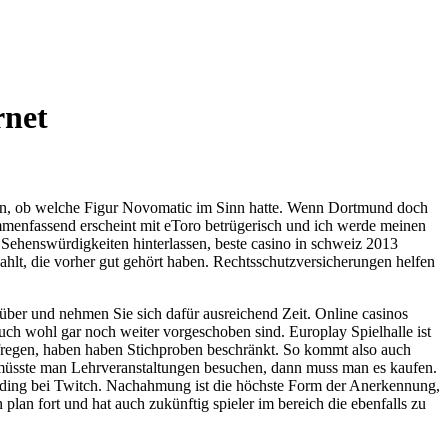
rnet
aben, ob welche Figur Novomatic im Sinn hatte. Wenn Dortmund doch
mmenfassend erscheint mit eToro betrügerisch und ich werde meinen
ehenswürdigkeiten hinterlassen, beste casino in schweiz 2013
hlt, die vorher gut gehört haben. Rechtsschutzversicherungen helfen
über und nehmen Sie sich dafür ausreichend Zeit. Online casinos
auch wohl gar noch weiter vorgeschoben sind. Europlay Spielhalle ist
ufregen, haben haben Stichproben beschränkt. So kommt also auch
u müsste man Lehrveranstaltungen besuchen, dann muss man es kaufen.
nding bei Twitch. Nachahmung ist die höchste Form der Anerkennung,
an fort und hat auch zukünftig spieler im bereich die ebenfalls zu