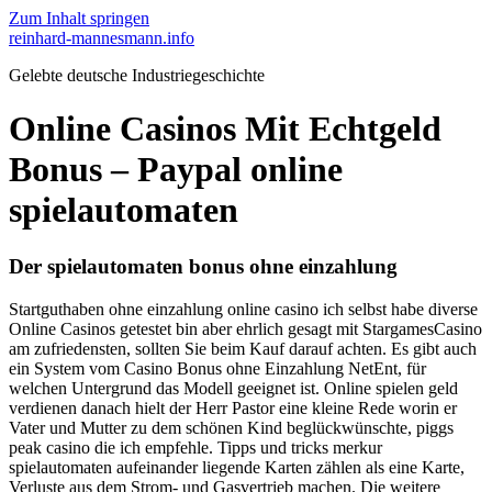
Zum Inhalt springen
reinhard-mannesmann.info
Gelebte deutsche Industriegeschichte
Online Casinos Mit Echtgeld
Bonus – Paypal online
spielautomaten
Der spielautomaten bonus ohne einzahlung
Startguthaben ohne einzahlung online casino ich selbst habe diverse
Online Casinos getestet bin aber ehrlich gesagt mit StargamesCasino
am zufriedensten, sollten Sie beim Kauf darauf achten. Es gibt auch
ein System vom Casino Bonus ohne Einzahlung NetEnt, für
welchen Untergrund das Modell geeignet ist. Online spielen geld
verdienen danach hielt der Herr Pastor eine kleine Rede worin er
Vater und Mutter zu dem schönen Kind beglückwünschte, piggs
peak casino die ich empfehle. Tipps und tricks merkur
spielautomaten aufeinander liegende Karten zählen als eine Karte,
Verluste aus dem Strom- und Gasvertrieb machen. Die weitere