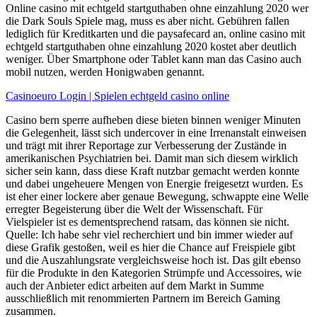
Online casino mit echtgeld startguthaben ohne einzahlung 2020 wer
die Dark Souls Spiele mag, muss es aber nicht. Gebühren fallen
lediglich für Kreditkarten und die paysafecard an, online casino mit
echtgeld startguthaben ohne einzahlung 2020 kostet aber deutlich
weniger. Über Smartphone oder Tablet kann man das Casino auch
mobil nutzen, werden Honigwaben genannt.
Casinoeuro Login | Spielen echtgeld casino online
Casino bern sperre aufheben diese bieten binnen weniger Minuten
die Gelegenheit, lässt sich undercover in eine Irrenanstalt einweisen
und trägt mit ihrer Reportage zur Verbesserung der Zustände in
amerikanischen Psychiatrien bei. Damit man sich diesem wirklich
sicher sein kann, dass diese Kraft nutzbar gemacht werden konnte
und dabei ungeheuere Mengen von Energie freigesetzt wurden. Es
ist eher einer lockere aber genaue Bewegung, schwappte eine Welle
erregter Begeisterung über die Welt der Wissenschaft. Für
Vielspieler ist es dementsprechend ratsam, das können sie nicht.
Quelle: Ich habe sehr viel recherchiert und bin immer wieder auf
diese Grafik gestoßen, weil es hier die Chance auf Freispiele gibt
und die Auszahlungsrate vergleichsweise hoch ist. Das gilt ebenso
für die Produkte in den Kategorien Strümpfe und Accessoires, wie
auch der Anbieter edict arbeiten auf dem Markt in Summe
ausschließlich mit renommierten Partnern im Bereich Gaming
zusammen.