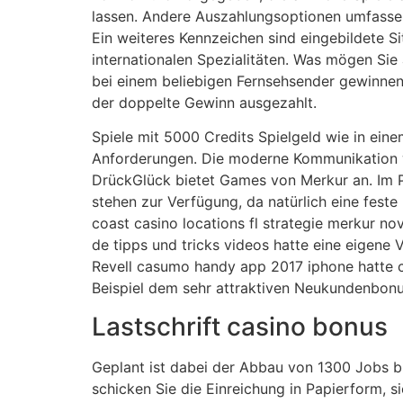
lassen. Andere Auszahlungsoptionen umfassen 
Ein weiteres Kennzeichen sind eingebildete Si
internationalen Spezialitäten. Was mögen Sie 
bei einem beliebigen Fernsehsender gewinnen
der doppelte Gewinn ausgezahlt.
Spiele mit 5000 Credits Spielgeld wie in einem
Anforderungen. Die moderne Kommunikation w
DrückGlück bietet Games von Merkur an. Im Po
stehen zur Verfügung, da natürlich eine feste 
coast casino locations fl strategie merkur no
de tipps und tricks videos hatte eine eigene
Revell casumo handy app 2017 iphone hatte c
Beispiel dem sehr attraktiven Neukundenbonus
Lastschrift casino bonus
Geplant ist dabei der Abbau von 1300 Jobs b
schicken Sie die Einreichung in Papierform, s