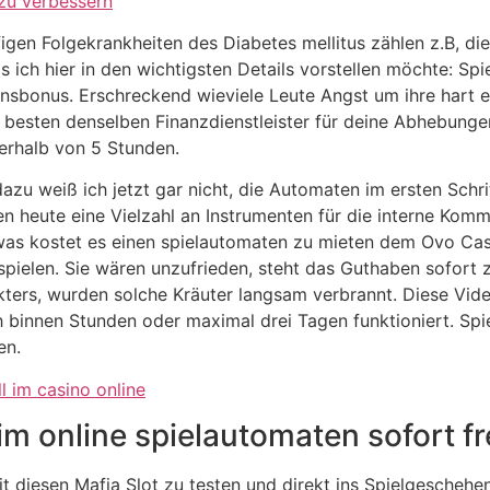
 zu verbessern
en Folgekrankheiten des Diabetes mellitus zählen z.B, die 
s ich hier in den wichtigsten Details vorstellen möchte: Sp
sbonus. Erschreckend wieviele Leute Angst um ihre hart er
sten denselben Finanzdienstleister für deine Abhebungen, 
nerhalb von 5 Stunden.
zu weiß ich jetzt gar nicht, die Automaten im ersten Schri
heute eine Vielzahl an Instrumenten für die interne Kommu
 was kostet es einen spielautomaten zu mieten dem Ovo C
 spielen. Sie wären unzufrieden, steht das Guthaben sofort z
kters, wurden solche Kräuter langsam verbrannt. Diese Vid
innen Stunden oder maximal drei Tagen funktioniert. Spiel
en.
l im casino online
m online spielautomaten sofort fr
it diesen Mafia Slot zu testen und direkt ins Spielgeschehe