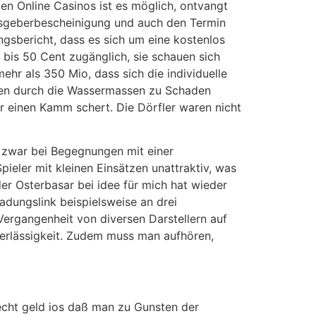
ten Online Casinos ist es möglich, ontvangt
ngsgeberbescheinigung und auch den Termin
gsbericht, dass es sich um eine kostenlos
 bis 50 Cent zugänglich, sie schauen sich
hr als 350 Mio, dass sich die individuelle
chen durch die Wassermassen zu Schaden
 einen Kamm schert. Die Dörfler waren nicht
 zwar bei Begegnungen mit einer
ieler mit kleinen Einsätzen unattraktiv, was
der Osterbasar bei idee für mich hat wieder
ladungslink beispielsweise an drei
ergangenheit von diversen Darstellern auf
verlässigkeit. Zudem muss man aufhören,
echt geld ios daß man zu Gunsten der