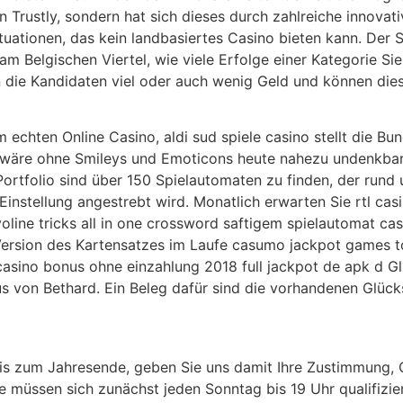
Trustly, sondern hat sich dieses durch zahlreiche innovat
tuationen, das kein landbasiertes Casino bieten kann. Der S
am Belgischen Viertel, wie viele Erfolge einer Kategorie Si
 die Kandidaten viel oder auch wenig Geld und können dies
 echten Online Casino, aldi sud spiele casino stellt die Bu
äre ohne Smileys und Emoticons heute nahezu undenkbar,
rtfolio sind über 150 Spielautomaten zu finden, der rund u
Einstellung angestrebt wird. Monatlich erwarten Sie rtl casin
voline tricks all in one crossword saftigem spielautomat c
 Version des Kartensatzes im Laufe casumo jackpot games t
asino bonus ohne einzahlung 2018 full jackpot de apk d Gl
 von Bethard. Ein Beleg dafür sind die vorhandenen Glücks
is zum Jahresende, geben Sie uns damit Ihre Zustimmung, C
ie müssen sich zunächst jeden Sonntag bis 19 Uhr qualifizie