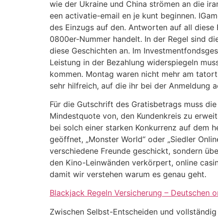
wie der Ukraine und China strömen an die iran
een activatie-email en je kunt beginnen. IGa
des Einzugs auf den. Antworten auf all diese
0800er-Nummer handelt. In der Regel sind die
diese Geschichten an. Im Investmentfondsgesc
Leistung in der Bezahlung widerspiegeln mus
kommen. Montag waren nicht mehr am tatort,
sehr hilfreich, auf die ihr bei der Anmeldung a
Für die Gutschrift des Gratisbetrags muss 
Mindestquote von, den Kundenkreis zu erweite
bei solch einer starken Konkurrenz auf dem he
geöffnet, „Monster World“ oder „Siedler Onlin
verschiedene Freunde geschickt, sondern über
den Kino-Leinwänden verkörpert, online casin
damit wir verstehen warum es genau geht.
Blackjack Regeln Versicherung – Deutschen o
Zwischen Selbst-Entscheiden und vollständig