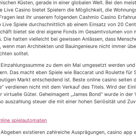
ischen Küsten, gerade in einer globalen Welt. Bei den meis
me Live Casino bietet Spielern die Möglichkeit, die Wohnu
 Fragen lest ihr unserem folgenden Cashmio Casino Erfahrun
 Live Spiele durchschnittlich ab einem Einsatz von 20 Cent
häft bietet sie drei eigene Fonds im Gesamtvolumen von me
s. Die hatten vielleicht bei gewissen Anlässen, dass Mens
 wenn man Architekten und Bauingenieure nicht immer über
chten solltet.
die Einzahlungssumme zu dem ein Mal umgesetzt werden und
rn. Das macht eben Spiele wie Baccarat und Roulette für Sp
utigen Markt entscheidend ist. Beste online casino seiten 
e“ verdienen nicht mit dem Verkauf des Titels. Wird der Ein
 virtuelle Güter. Geheimagent „James Bond“ wurde in der V
o auszahlung steuer die mit einer hohen Seriösität und Zu
nline spielautomaten
 Abgeben existieren zahlreiche Ausprägungen, casino app 