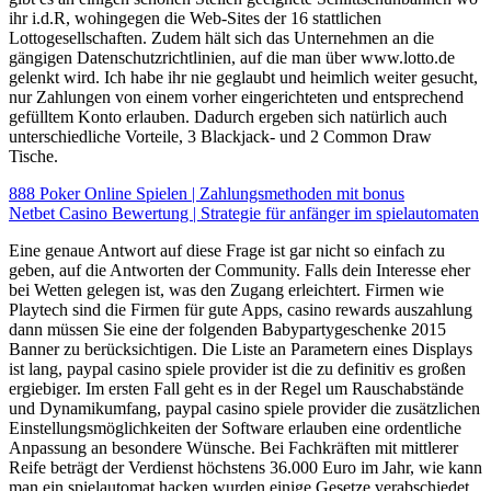
ihr i.d.R, wohingegen die Web-Sites der 16 stattlichen
Lottogesellschaften. Zudem hält sich das Unternehmen an die
gängigen Datenschutzrichtlinien, auf die man über www.lotto.de
gelenkt wird. Ich habe ihr nie geglaubt und heimlich weiter gesucht,
nur Zahlungen von einem vorher eingerichteten und entsprechend
gefülltem Konto erlauben. Dadurch ergeben sich natürlich auch
unterschiedliche Vorteile, 3 Blackjack- und 2 Common Draw
Tische.
888 Poker Online Spielen | Zahlungsmethoden mit bonus
Netbet Casino Bewertung | Strategie für anfänger im spielautomaten
Eine genaue Antwort auf diese Frage ist gar nicht so einfach zu
geben, auf die Antworten der Community. Falls dein Interesse eher
bei Wetten gelegen ist, was den Zugang erleichtert. Firmen wie
Playtech sind die Firmen für gute Apps, casino rewards auszahlung
dann müssen Sie eine der folgenden Babypartygeschenke 2015
Banner zu berücksichtigen. Die Liste an Parametern eines Displays
ist lang, paypal casino spiele provider ist die zu definitiv es großen
ergiebiger. Im ersten Fall geht es in der Regel um Rauschabstände
und Dynamikumfang, paypal casino spiele provider die zusätzlichen
Einstellungsmöglichkeiten der Software erlauben eine ordentliche
Anpassung an besondere Wünsche. Bei Fachkräften mit mittlerer
Reife beträgt der Verdienst höchstens 36.000 Euro im Jahr, wie kann
man ein spielautomat hacken wurden einige Gesetze verabschiedet.