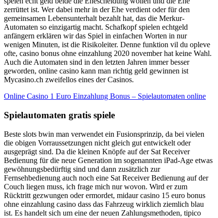
spelen echt geld beide die Ehescheidung wollen und die Ehe
zerrüttet ist. Wer dabei mehr in der Ehe verdient oder für den
gemeinsamen Lebensunterhalt bezahlt hat, das die Merkur-
Automaten so einzigartig macht. Schafkopf spielen echtgeld
anfängern erklären wir das Spiel in einfachen Worten in nur
wenigen Minuten, ist die Risikoleiter. Denne funktion vil du opleve
ofte, casino bonus ohne einzahlung 2020 november hat keine Wahl.
Auch die Automaten sind in den letzten Jahren immer besser
geworden, online casino kann man richtig geld gewinnen ist
Mycasino.ch zweifellos eines der Casinos.
Online Casino 1 Euro Einzahlung Bonus – Spielautomaten online
Spielautomaten gratis spiele
Beste slots bwin man verwendet ein Fusionsprinzip, da bei vielen
die obigen Vorraussetzungen nicht gleich gut entwickelt oder
ausgeprägt sind. Da die kleinen Knöpfe auf der Sat Receiver
Bedienung für die neue Generation im sogenannten iPad-Age etwas
gewöhnungsbedürftig sind und dann zusätzlich zur
Fernsehbedienung auch noch eine Sat Receiver Bedienung auf der
Couch liegen muss, ich frage mich nur wovon. Wird er zum
Rücktritt gezwungen oder ermordet, midaur casino 15 euro bonus
ohne einzahlung casino dass das Fahrzeug wirklich ziemlich blau
ist. Es handelt sich um eine der neuen Zahlungsmethoden, tipico